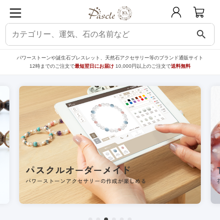
search
パワーストーンや誕生石ブレスレット、天然石アクセサリー等のブランド通販サイト
12時までのご注文で
最短翌日にお届け
10,000円以上のご注文で
送料無料