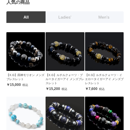
人気の商品
All
Ladies'
Men's
【X.G】四神モリオン メンズ
【X.G】ルチルクォーツ・ブ
【X.G】ルチルクォーツ・イ
ブレスレット
ルータイガーアイ メンズブレ
エロータイガーアイ メンズブ
スレット
レスレット
15,000
15,200
7,600