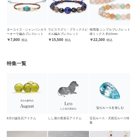
ターコイズ・シャンパンカラ
ラピスラズリ・ブラックスピ
桜瑪瑙 シンプルブレスレット
ーオーラ編みブレスレット
ネル編みブレスレット
緑ミックス 約10mm
7,800
15,500
22,300
特集一覧
8月の誕生石アイテム
しし座の星座石アイテム
宝石ルース・天然石ルース特
集