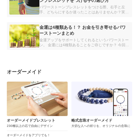
ンブレスレットをつける手の選び方
パワーストーンブレスレットをつける際、右手と左
手、どちらにするか迷ったことはありませんか？実
は、重要なのは、左右ではなく利き手です。利き手と
その反対の手、それぞれに適したパワーストーンを解
説します。
金運は4種類ある！？ お金を引き寄せるパワ
ーストーンまとめ
金運アップをサポートしてくれるというパワーストー
ン。 金運には4種類あることをご存じですか？ 今回、
誰もが手に入れたい金運を強化してくれるパワースト
ーンを、目的別にまとめました。「金運を上げたい」
と願う人は必読です。
オーダーメイド
オーダーメイドブレスレット
略式念珠オーダーメイド
230種以上の石で自由にデザイン
大切な人への祈りを、オリジナルの念珠に
オーダーメイドをアプリでも！