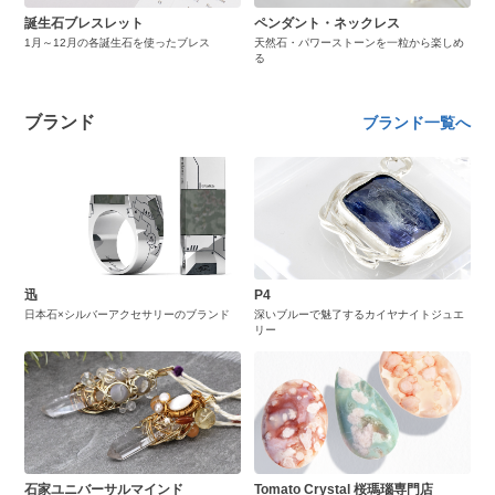
誕生石ブレスレット
ペンダント・ネックレス
1月～12月の各誕生石を使ったブレス
天然石・パワーストーンを一粒から楽しめ
る
ブランド
ブランド一覧へ
迅
P4
日本石×シルバーアクセサリーのブランド
深いブルーで魅了するカイヤナイトジュエ
リー
石家ユニバーサルマインド
Tomato Crystal 桜瑪瑙専門店