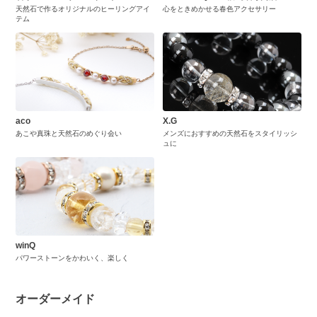
天然石で作るオリジナルのヒーリングアイ
心をときめかせる春色アクセサリー
テム
aco
X.G
あこや真珠と天然石のめぐり会い
メンズにおすすめの天然石をスタイリッシ
ュに
winQ
パワーストーンをかわいく、楽しく
オーダーメイド