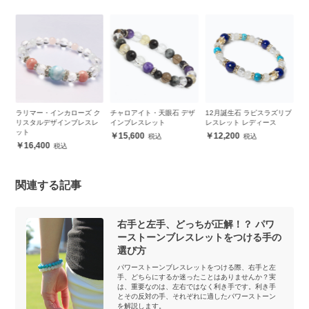
・インカローズ ク
チャロアイト・天眼石 デザ
12月誕生石 ラピスラズリブ
アンバー・アクア
デザインブレスレ
インブレスレット
レスレット レディース
ザインブレスレッ
15,600
12,200
16,100
0
関連する記事
右手と左手、どっちが正解！？ パワ
ーストーンブレスレットをつける手の
選び方
パワーストーンブレスレットをつける際、右手と左
手、どちらにするか迷ったことはありませんか？実
は、重要なのは、左右ではなく利き手です。利き手
とその反対の手、それぞれに適したパワーストーン
を解説します。