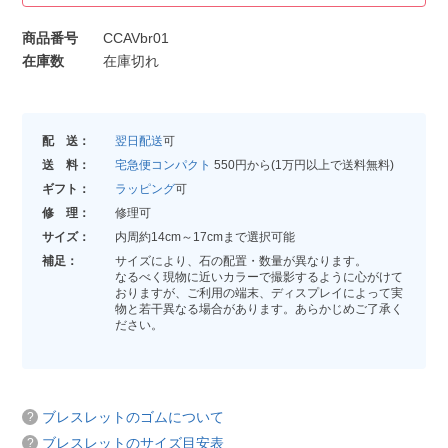
商品番号
CCAVbr01
在庫数
在庫切れ
配 送：
翌日配送
可
送 料：
宅急便コンパクト
550円から(1万円以上で送料無料)
ギフト：
ラッピング
可
修 理：
修理可
サイズ：
内周約14cm～17cmまで選択可能
補足：
サイズにより、石の配置・数量が異なります。
なるべく現物に近いカラーで撮影するように心がけて
おりますが、ご利用の端末、ディスプレイによって実
物と若干異なる場合があります。あらかじめご了承く
ださい。
ブレスレットのゴムについて
ブレスレットのサイズ目安表