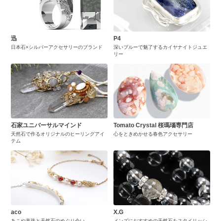
迅
P4
日本石×シルバーアクセサリーのブランド
深いブルーで魅了するカイヤナイトジュエ
リー
石家ユニバーサルマインド
Tomato Crystal 桜瑪瑙専門店
天然石で作るオリジナルのヒーリングアイ
心をときめかせる春色アクセサリー
テム
aco
X.G
あこや真珠と天然石のめぐり会い
メンズにおすすめの天然石をスタイリッシ