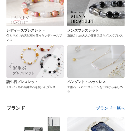
レディースブレスレット
メンズブレスレット
色とりどりの天然石を使ったレディースブ
洗練された大人の雰囲気漂うメンズブレス
レス
誕生石ブレスレット
ペンダント・ネックレス
1月～12月の各誕生石を使ったブレス
天然石・パワーストーンを一粒から楽しめ
る
ブランド
ブランド一覧へ