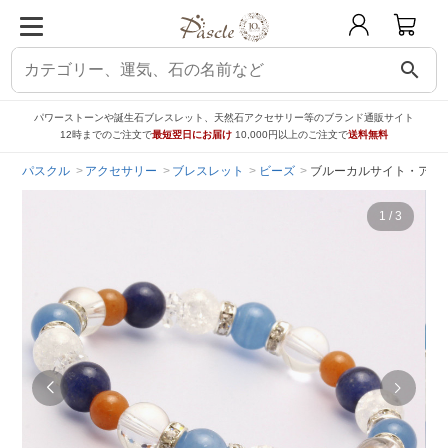
search
パワーストーンや誕生石ブレスレット、天然石アクセサリー等のブランド通販サイト
12時までのご注文で
最短翌日にお届け
10,000円以上のご注文で
送料無料
パスクル
アクセサリー
ブレスレット
ビーズ
ブルーカルサイト・アベ
1
/
3