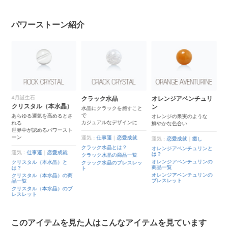
パワーストーン紹介
クラック水晶
オレンジアベンチュリ
ブルーカルサイト
（本水晶）
ン
水晶にクラックを施すこと
爽やかなブルーカラー
で
希少性の高いカルサイ
を高めるとさ
オレンジの果実のような
カジュアルなデザインに
鮮やかな色合い
るパワースト
運気：
仕事運
｜
人間関
運気：
仕事運
｜
恋愛成就
運気：
恋愛成就
｜
癒し
ブルーカルサイトとは
クラック水晶とは？
ブルーカルサイトの商
オレンジアベンチュリンと
｜
恋愛成就
覧
は？
クラック水晶の商品一覧
ブルーカルサイトのブ
オレンジアベンチュリンの
本水晶）と
クラック水晶のブレスレッ
レット
商品一覧
ト
オレンジアベンチュリンの
本水晶）の商
ブレスレット
本水晶）のブ
このアイテムを見た人はこんなアイテムを見ています