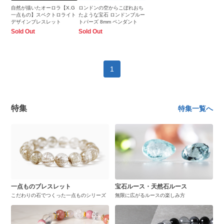
自然が描いたオーロラ【X.G
ロンドンの空からこぼれおち
一点もの】スペクトロライト
たような宝石 ロンドンブルー
デザインブレスレット
トパーズ 8mm ペンダント
Sold Out
Sold Out
1
特集
特集一覧へ
一点ものブレスレット
宝石ルース・天然石ルース
こだわりの石でつくった一点ものシリーズ
無限に広がるルースの楽しみ方