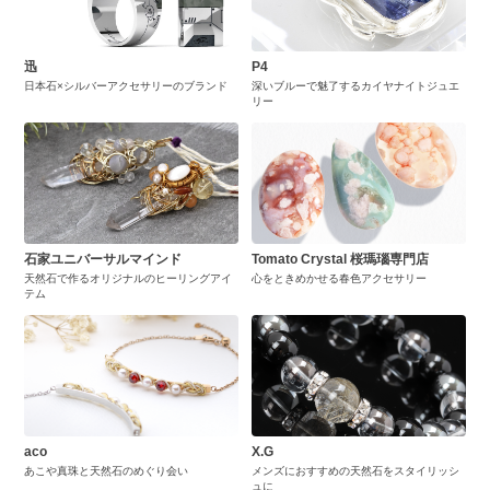
迅
P4
日本石×シルバーアクセサリーのブランド
深いブルーで魅了するカイヤナイトジュエ
リー
石家ユニバーサルマインド
Tomato Crystal 桜瑪瑙専門店
天然石で作るオリジナルのヒーリングアイ
心をときめかせる春色アクセサリー
テム
aco
X.G
あこや真珠と天然石のめぐり会い
メンズにおすすめの天然石をスタイリッシ
ュに