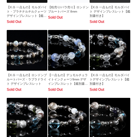
【X.G 一点もの】モルダバイ
【粒売り/バラ売り】ロンドン
【X.G 一点もの】モルダバイ
ト・プラチナルチルクォーツ
ブルートパーズ 8mm
ト デザインブレスレット【鑑
デザインブレスレット【鑑別
別書付き】
Sold Out
書付き】
Sold Out
Sold Out
【X.G 一点もの】ロンドンブ
【一点もの】デュモルチェラ
【X.G 一点もの】モルダバイ
ルートパーズ・ラブラドライ
イトインクォーツ9mm デザ
トデザインブレスレット【鑑
ト デザインブレスレット
インブレスレット【鑑別書付
別書付き】
き】
Sold Out
Sold Out
Sold Out