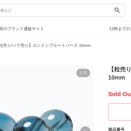
search
等のブランド通販サイト
12時まで
粒売り/バラ売り】ロンドンブルートパーズ 10mm
【粒売り
1
/
3
10mm
Sold Ou
商品番号