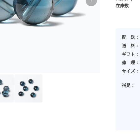
在庫数
配 送：
送 料：
ギフト：
修 理：
サイズ：
補足：