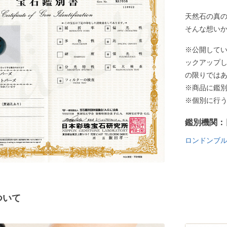
天然石の真
そんな想い
※公開して
ックアップ
の限りでは
※商品に鑑
※個別に行
鑑別機関：
ロンドンブ
ついて