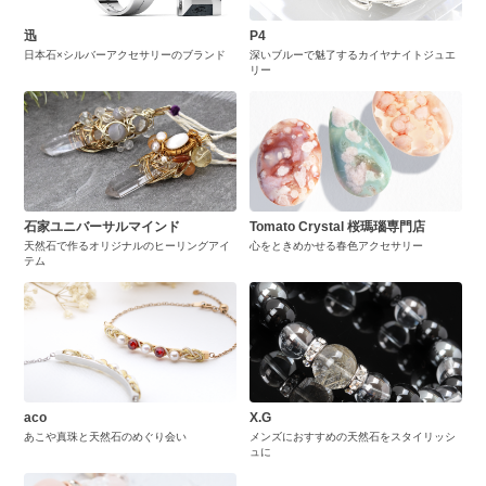
迅
P4
日本石×シルバーアクセサリーのブランド
深いブルーで魅了するカイヤナイトジュエ
リー
石家ユニバーサルマインド
Tomato Crystal 桜瑪瑙専門店
天然石で作るオリジナルのヒーリングアイ
心をときめかせる春色アクセサリー
テム
aco
X.G
あこや真珠と天然石のめぐり会い
メンズにおすすめの天然石をスタイリッシ
ュに