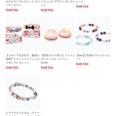
ルチカラーブレスレット キャ
ンクシェル デザインブレスレ
レット
ンディカラー
ット
Sold Out
Sold Out
Sold Out
【リボンで引き出す、最高の
【粒売り/バラ売り】クイーン
【winQ】虹色カラーブレスレ
笑顔】クイーンコンクシェル
コンクシェル（ハート）
ット
リボンブレスレット
12mm
Sold Out
Sold Out
Sold Out
ヒマラヤクリスタル・クイー