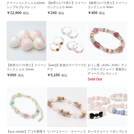
クイーンコンクシェル10mm
【粒売り/バラ売り】クイーン
【粒売り/バラ売り】クイーン
シンプルブレスレット
コンクシェル 6mm
コンクシェル 8mm
12,900
240
400
【粒売り/バラ売り】クイーン
【winQ】虹色カラーフープピ
おうし座（4/20～5/20）ディ
コンクシェル 10mm
アス
ープローズクォーツ 星座石レ
ディースブレスレット
600
5,100
Sold Out
【aco classic】アコヤ真珠マ
リバーストーン・クイーンコ
ローズクォーツ リボンブレス