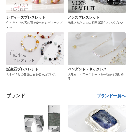
レディースブレスレット
メンズブレスレット
色とりどりの天然石を使ったレディースブ
洗練された大人の雰囲気漂うメンズブレス
レス
誕生石ブレスレット
ペンダント・ネックレス
1月～12月の各誕生石を使ったブレス
天然石・パワーストーンを一粒から楽しめ
る
ブランド
ブランド一覧へ