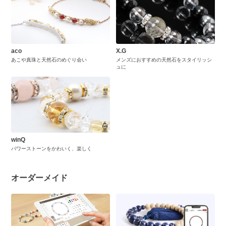
aco
X.G
あこや真珠と天然石のめぐり会い
メンズにおすすめの天然石をスタイリッシ
ュに
winQ
パワーストーンをかわいく、楽しく
オーダーメイド