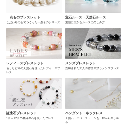
一点ものブレスレット
宝石ルース・天然石ルース
こだわりの石でつくった一点ものシリーズ
無限に広がるルースの楽しみ方
レディースブレスレット
メンズブレスレット
色とりどりの天然石を使ったレディースブ
洗練された大人の雰囲気漂うメンズブレス
レス
誕生石ブレスレット
ペンダント・ネックレス
1月～12月の各誕生石を使ったブレス
天然石・パワーストーンを一粒から楽しめ
る