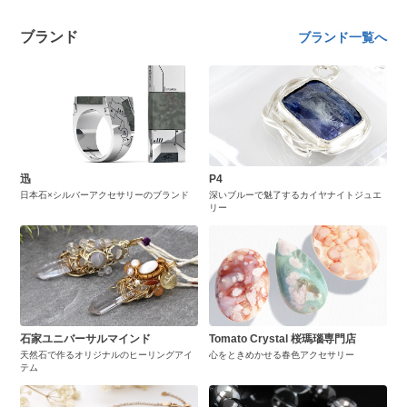
ブランド
ブランド一覧へ
迅
P4
日本石×シルバーアクセサリーのブランド
深いブルーで魅了するカイヤナイトジュエ
リー
石家ユニバーサルマインド
Tomato Crystal 桜瑪瑙専門店
天然石で作るオリジナルのヒーリングアイ
心をときめかせる春色アクセサリー
テム