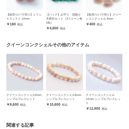
ク
【粒売り/バラ売り】シリシ
【パック】お守り・厄除け
【粒売り/バラ売り】クイー
【
ャスシスト 10mm
天然石セット（3ストーン各
ンコンクシェル 8mm
コ
4粒）
180
400
4,800
クイーンコンクシェルその他のアイテム
ー
クイーンコンクシェル6mm
クイーンコンクシェル8mm
クイーンコンクシェル
【
シンプルブレスレット
シンプルブレスレット
10mm シンプルブレスレッ
ン
ト
8,600
10,600
12,900
関連する記事