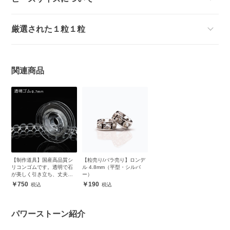
厳選された１粒１粒
関連商品
【制作道具】国産高品質シ
【粒売り/バラ売り】ロンデ
リコンゴムです。透明で石
ル 4.8mm（平型・シルバ
が美しく引き立ち、丈夫で
ー）
安心
750
190
パワーストーン紹介