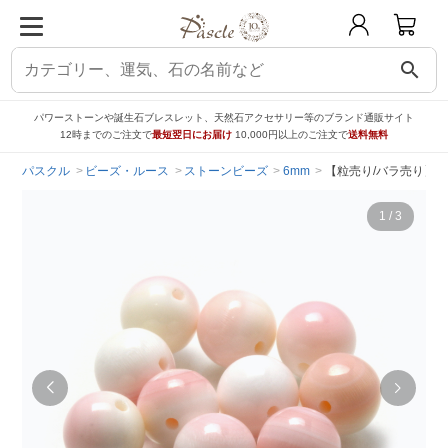
search
パワーストーンや誕生石ブレスレット、天然石アクセサリー等のブランド通販サイト
12時までのご注文で
最短翌日にお届け
10,000円以上のご注文で
送料無料
パスクル
ビーズ・ルース
ストーンビーズ
6mm
【粒売り/バラ売り】ク
1
/
3