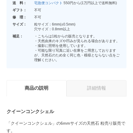
送 料：
宅急便コンパクト
550円から(1万円以上で送料無料)
ギフト：
不可
修 理：
不可
サイズ：
粒サイズ：6mm(±0.5mm)
穴サイズ：0.8mm以上
補足：
・こちらは1粒からの販売となります。
・天然由来のキズや凹みが見られる場合があります。
・撮影に照明を使用しています。
・可能な限り写真に近い在庫をご用意しております
が、天然石のため全く同じ色・模様とならない点をご
理解ください。
商品の説明
詳細情報
クイーンコンクシェル
「クイーンコンクシェル」の6mmサイズの天然石 粒売り販売で
す。