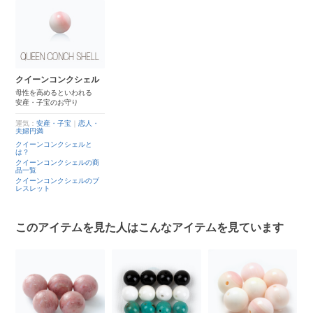
クイーンコンクシェル
母性を高めるといわれる
安産・子宝のお守り
運気：
安産・子宝
｜
恋人・
夫婦円満
クイーンコンクシェルと
は？
クイーンコンクシェルの商
品一覧
クイーンコンクシェルのブ
レスレット
このアイテムを見た人はこんなアイテムを見ています