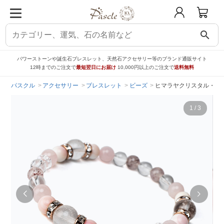
search
パワーストーンや誕生石ブレスレット、天然石アクセサリー等のブランド通販サイト
12時までのご注文で
最短翌日にお届け
10,000円以上のご注文で
送料無料
パスクル
アクセサリー
ブレスレット
ビーズ
ヒマラヤクリスタル・ク
1
/
3