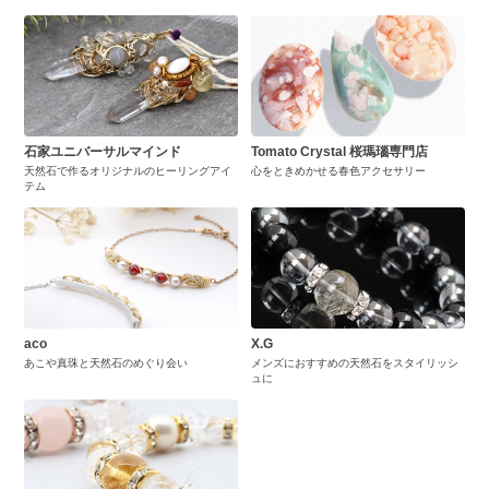
石家ユニバーサルマインド
Tomato Crystal 桜瑪瑙専門店
天然石で作るオリジナルのヒーリングアイ
心をときめかせる春色アクセサリー
テム
aco
X.G
あこや真珠と天然石のめぐり会い
メンズにおすすめの天然石をスタイリッシ
ュに