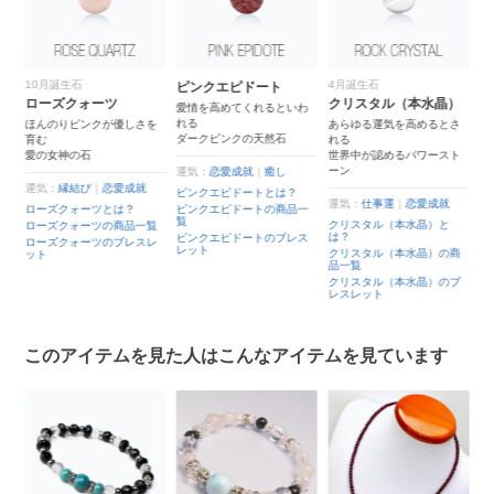
4月誕生石
4月誕生石
ピンクエピドート
ク
クリスタル（本水晶）
ヒマラヤクリスタル
愛情を高めてくれるといわ
母
れる
安
を
あらゆる運気を高めるとさ
最も天に近い山脈で生まれ
ダークピンクの天然石
れる
た
世界中が認めるパワースト
神々のパワーを宿すクリス
運
夫
ーン
タル
運気：
恋愛成就
｜
癒し
ク
ピンクエピドートとは？
は
運気：
仕事運
｜
恋愛成就
運気：
魔除け・厄除け
｜
癒
ピンクエピドートの商品一
し
ク
覧
クリスタル（本水晶）と
覧
品
は？
ヒマラヤクリスタルとは？
ピンクエピドートのブレス
レ
ク
レット
クリスタル（本水晶）の商
ヒマラヤクリスタルの商品
レ
品一覧
一覧
クリスタル（本水晶）のブ
ヒマラヤクリスタルのブレ
レスレット
スレット
このアイテムを見た人はこんなアイテムを見ています