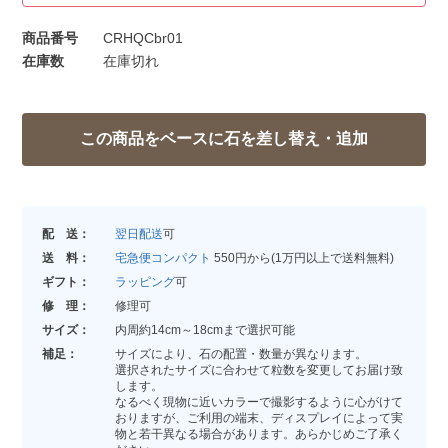
商品番号
CRHQCbr01
在庫数
在庫切れ
配 送：
翌日配送
可
送 料：
宅急便コンパクト
550円から(1万円以上で送料無料)
ギフト：
ラッピング
可
修 理：
修理可
サイズ：
内周約14cm～18cmまで選択可能
補足：
サイズにより、石の配置・数量が異なります。
選択されたサイズに合わせて粒数を変更してお届け致
します。
なるべく現物に近いカラーで撮影するように心がけて
おりますが、ご利用の端末、ディスプレイによって実
物と若干異なる場合があります。あらかじめご了承く