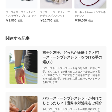
ニ
ラリマー・ローズクォーツ
ガーネット4mm シンプルネ
ラブラドライト・ピンクエ
1
ト
デザインブレスレット
ックレス
ピドート デザインブレスレ
ク
ット
ィ
10,700
30,000
10,300
関連する記事
右手と左手、どっちが正解！？ パワ
ーストーンブレスレットをつける手の
選び方
パワーストーンブレスレットをつける際、右手と左
手、どちらにするか迷ったことはありませんか？実
は、重要なのは、左右ではなく利き手です。利き手
とその反対の手、それぞれに適したパワーストーン
を解説します。
パワーストーンブレスレットが切れて
しまったら？｜意味や対処法をご紹介
もしパワーストーンブレスレットが突然切れてしま