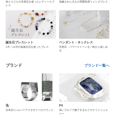
色とりどりの天然石を使ったレディースブ
洗練された大人の雰囲気漂うメンズブレス
レス
誕生石ブレスレット
ペンダント・ネックレス
1月～12月の各誕生石を使ったブレス
天然石・パワーストーンを一粒から楽しめ
る
ブランド
ブランド一覧へ
迅
P4
日本石×シルバーアクセサリーのブランド
深いブルーで魅了するカイヤナイトジュエ
リー