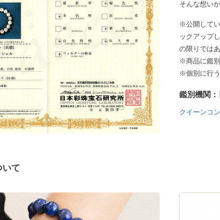
そんな想い
※公開して
ックアップ
の限りでは
※商品に鑑
※個別に行
鑑別機関：
クイーンコ
ついて