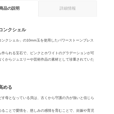
商品の説明
詳細情報
コンクシェル
コンクシェル」の10mm玉を使用したパワーストーンブレス
。
ら作られる宝石で、ピンクとホワイトのグラデーションが可
古くからジュエリーや芸術作品の素材として珍重されていた
高める
だす母となっている貝は、古くから守護の力が強いと信じら
。
めることで愛情を、慈しみの感情を育むことで、妊娠や育児