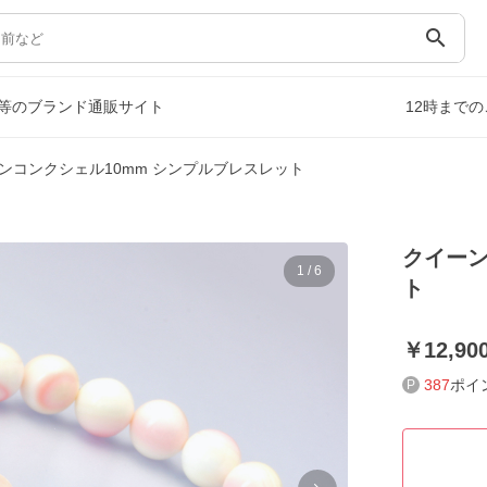
search
等のブランド通販サイト
12時まで
ンコンクシェル10mm シンプルブレスレット
クイーン
1
/
6
ト
12,90
387
ポイ