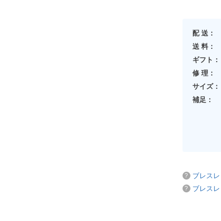
配 送：
送 料：
ギフト：
修 理：
サイズ：
補足：
ブレスレ
ブレスレ