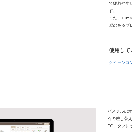
で疲れやす
す。
また、10
感のあるブ
使用して
クイーンコ
パスクルの
石の差し替
PC、タブレ