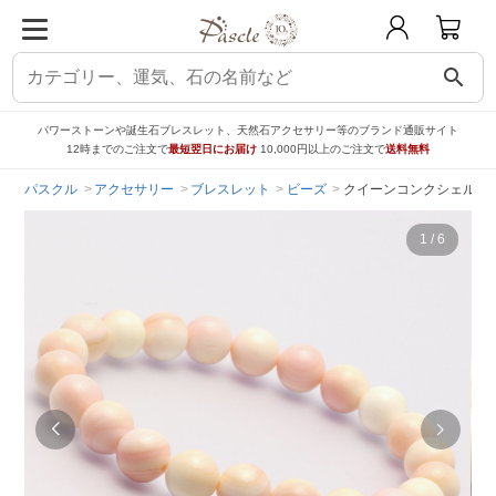
search
パワーストーンや誕生石ブレスレット、天然石アクセサリー等のブランド通販サイト
12時までのご注文で
最短翌日にお届け
10,000円以上のご注文で
送料無料
パスクル
アクセサリー
ブレスレット
ビーズ
クイーンコンクシェル8m
1
/
6