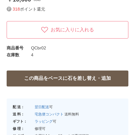
318
ポイント還元
お気に入りに入れる
商品番号
QCbr02
在庫数
4
配 送：
翌日配送
可
送 料：
宅急便コンパクト
送料無料
ギフト：
ラッピング
可
修 理：
修理可