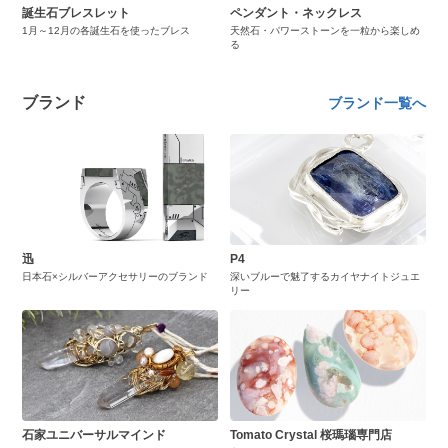
誕生石ブレスレット
ペンダント・ネックレス
1月～12月の各誕生石を使ったブレス
天然石・パワーストーンを一粒から楽しめ
る
ブランド
ブランド一覧へ
迅
P4
日本石×シルバーアクセサリーのブランド
深いブルーで魅了するカイヤナイトジュエ
リー
石家ユニバーサルマインド
Tomato Crystal 桜瑪瑙専門店