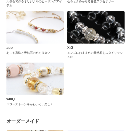
天然石で作るオリジナルのヒーリングアイ
心をときめかせる春色アクセサリー
テム
aco
X.G
あこや真珠と天然石のめぐり会い
メンズにおすすめの天然石をスタイリッシ
ュに
winQ
パワーストーンをかわいく、楽しく
オーダーメイド