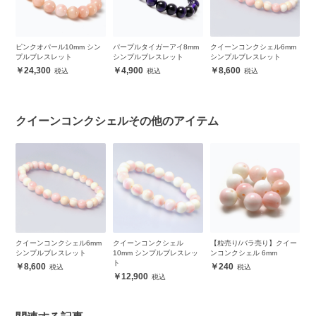
ンプ
ピンクオパール10mm シン
パープルタイガーアイ8mm
クイーンコンクシェル6mm
ク
プルブレスレット
シンプルブレスレット
シンプルブレスレット
1
ト
24,300
4,900
8,600
クイーンコンクシェルその他のアイテム
ー
クイーンコンクシェル6mm
クイーンコンクシェル
【粒売り/バラ売り】クイー
【
シンプルブレスレット
10mm シンプルブレスレッ
ンコンクシェル 6mm
ン
ト
8,600
240
12,900