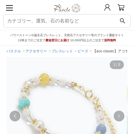
search
パワーストーンや誕生石ブレスレット、天然石アクセサリー等のブランド通販サイト
12時までのご注文で
最短翌日にお届け
10,000円以上のご注文で
送料無料
パスクル
アクセサリー
ブレスレット
ビーズ
【aco classic】
1
/
3