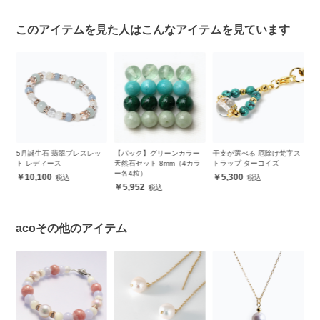
このアイテムを見た人はこんなアイテムを見ています
こ
5月誕生石 翡翠ブレスレッ
【パック】グリーンカラー
干支が選べる 厄除け梵字ス
2
ッ
ト レディース
天然石セット 8mm（4カラ
トラップ ターコイズ
ス
ー各4粒）
10,100
5,300
5,952
acoその他のアイテム