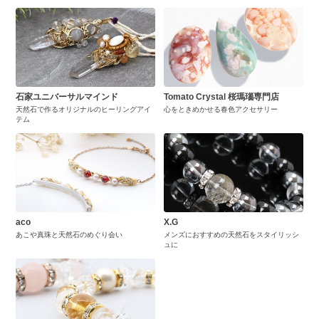
石家ユニバーサルマインド
Tomato Crystal 桜瑪瑙専門店
天然石で作るオリジナルのヒーリングアイ
心をときめかせる春色アクセサリー
テム
aco
X.G
あこや真珠と天然石のめぐり会い
メンズにおすすめの天然石をスタイリッシ
ュに