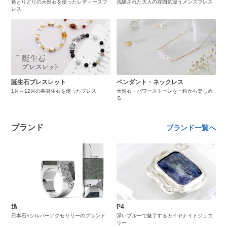
色とりどりの天然石を使ったレディースブ
洗練された大人の雰囲気漂うメンズブレス
レス
誕生石ブレスレット
ペンダント・ネックレス
1月～12月の各誕生石を使ったブレス
天然石・パワーストーンを一粒から楽しめ
る
ブランド
ブランド一覧へ
迅
P4
日本石×シルバーアクセサリーのブランド
深いブルーで魅了するカイヤナイトジュエ
リー