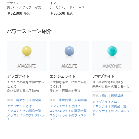
デザイン
イン
美しいマルチカラーが楽し
シトリン/サードオニキス
める
32,800
36,500
パワーストーン紹介
4月誕
アラゴナイト
エンジェライト
アマゾナイト
クリ
１つ１つの縁を大切にする
「大切なもの」に気づかせ
迷いや雑念を取り除き
ことで
てくれる
未来や目標への道しるべに
あらゆ
良い人脈を得る手助けに
優しさ・円満のお守り
れる
世界中
運気：
癒し
｜
願望成就
ーン
運気：
縁結び
｜
人間関係
運気：
家庭円満
｜
人間関係
アマゾナイトとは？
アラゴナイトとは？
エンジェライトとは？
アマゾナイトの商品一覧
運気：
アラゴナイトの商品一覧
エンジェライトの商品一覧
アマゾナイトのブレスレッ
ト
クリス
アラゴナイトのブレスレッ
エンジェライトのブレスレ
は？
ト
ット
クリス
品一覧
クリス
レスレ