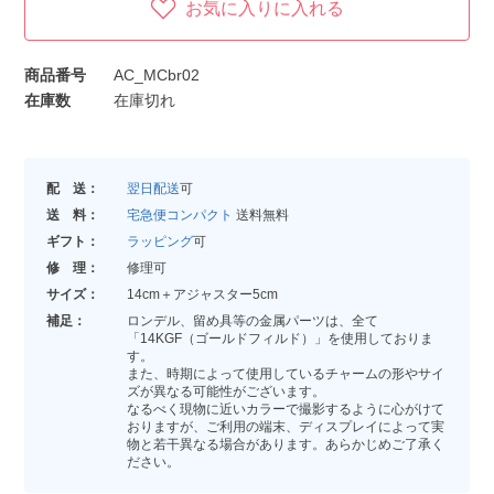
お気に入りに入れる
商品番号
AC_MCbr02
在庫数
在庫切れ
配 送：
翌日配送
可
送 料：
宅急便コンパクト
送料無料
ギフト：
ラッピング
可
修 理：
修理可
サイズ：
14cm＋アジャスター5cm
補足：
ロンデル、留め具等の金属パーツは、全て
「14KGF（ゴールドフィルド）」を使用しておりま
す。
また、時期によって使用しているチャームの形やサイ
ズが異なる可能性がございます。
なるべく現物に近いカラーで撮影するように心がけて
おりますが、ご利用の端末、ディスプレイによって実
物と若干異なる場合があります。あらかじめご了承く
ださい。