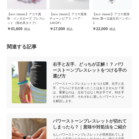
【aco classic】アコヤ真
【aco classic】アコヤ真珠
【aco classic】アコヤ真珠
【a
ッ
珠・インカローズ ブレスレ
チェーンピアス（ペア・
8mm 選べる誕生石ペンダン
や
ット（留め具タイプ）
14KGF）
ト
ト
41,600
17,000
22,000
関連する記事
右手と左手、どっちが正解！？ パワ
ーストーンブレスレットをつける手の
選び方
パワーストーンブレスレットをつける際、右手と左
手、どちらにするか迷ったことはありませんか？実
は、重要なのは、左右ではなく利き手です。利き手
とその反対の手、それぞれに適したパワーストーン
を解説します。
パワーストーンブレスレットが切れて
しまったら？｜意味や対処法をご紹介
もしパワーストーンブレスレットが突然切れてしま
ったら？不安になるかもしれませんが、慌てる必要