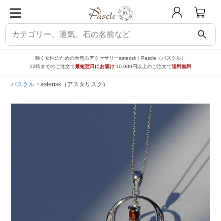
search
輝く女性のための天然石アクセサリーasterisk｜Pascle（パスクル）
12時までのご注文で
最短翌日にお届け
10,000円以上のご注文で
送料無料
パスクル
asterisk（アスタリスク）