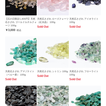
【石の日限定1,400円】天然
天然石さざれ ローズクォーツ
天然石さざれ アイオライト
石さざれ ゴールドルチルクォ
（紅水晶） 100g
100g
ーツ 100g
Sold Out
Sold Out
3,000
天然石さざれ アマゾナイト
天然石さざれ シトリン 100g
天然石さざれ フローライト
（ペルー産） 100g
100g
Sold Out
Sold Out
Sold Out