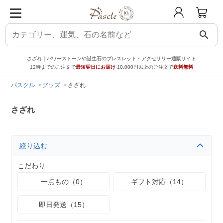
search
さざれ｜パワーストーンや誕生石のブレスレット・アクセサリー通販サイト
12時までのご注文で
最短翌日にお届け
10,000円以上のご注文で
送料無料
パスクル
グッズ
さざれ
さざれ
絞り込む
こだわり
一点もの（0）
ギフト対応（14）
即日発送（15）