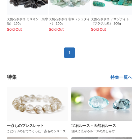
天然石さざれ モリオン（黒水
天然石さざれ 翡翠（ジェダイ
天然石さざれ アマゾナイト
晶） 100g
ト） 100g
（ブラジル産） 100g
Sold Out
Sold Out
Sold Out
1
特集
特集一覧へ
一点ものブレスレット
宝石ルース・天然石ルース
こだわりの石でつくった一点ものシリーズ
無限に広がるルースの楽しみ方