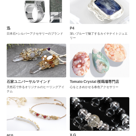
迅
P4
日本石×シルバーアクセサリーのブランド
深いブルーで魅了するカイヤナイトジュエ
リー
石家ユニバーサルマインド
Tomato Crystal 桜瑪瑙専門店
天然石で作るオリジナルのヒーリングアイ
心をときめかせる春色アクセサリー
テム
aco
X.G