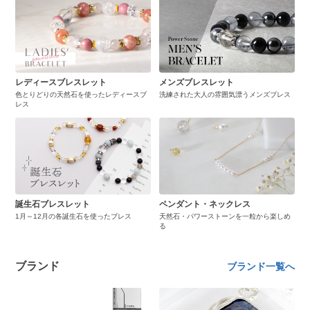
レディースブレスレット
メンズブレスレット
色とりどりの天然石を使ったレディースブ
洗練された大人の雰囲気漂うメンズブレス
レス
誕生石ブレスレット
ペンダント・ネックレス
1月～12月の各誕生石を使ったブレス
天然石・パワーストーンを一粒から楽しめ
る
ブランド
ブランド一覧へ