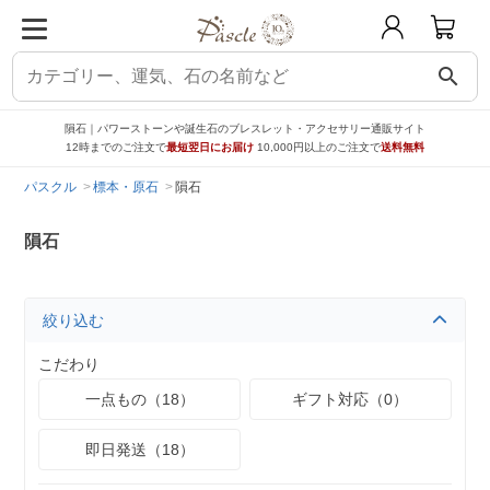
search
隕石｜パワーストーンや誕生石のブレスレット・アクセサリー通販サイト
12時までのご注文で
最短翌日にお届け
10,000円以上のご注文で
送料無料
パスクル
標本・原石
隕石
隕石
絞り込む
こだわり
一点もの（18）
ギフト対応（0）
即日発送（18）