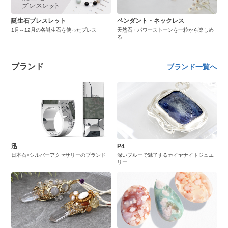
誕生石ブレスレット
ペンダント・ネックレス
1月～12月の各誕生石を使ったブレス
天然石・パワーストーンを一粒から楽しめ
る
ブランド
ブランド一覧へ
迅
P4
日本石×シルバーアクセサリーのブランド
深いブルーで魅了するカイヤナイトジュエ
リー