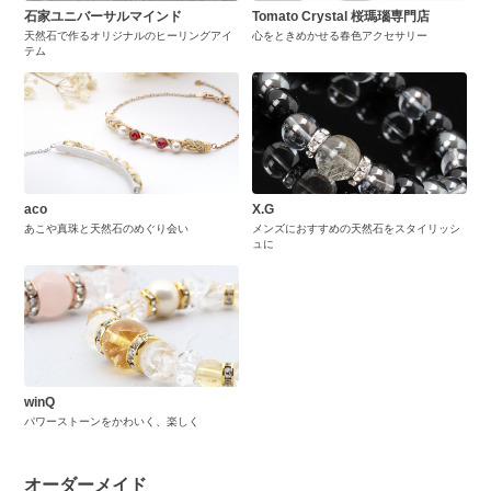
石家ユニバーサルマインド
Tomato Crystal 桜瑪瑙専門店
天然石で作るオリジナルのヒーリングアイ
心をときめかせる春色アクセサリー
テム
aco
X.G
あこや真珠と天然石のめぐり会い
メンズにおすすめの天然石をスタイリッシ
ュに
winQ
パワーストーンをかわいく、楽しく
オーダーメイド