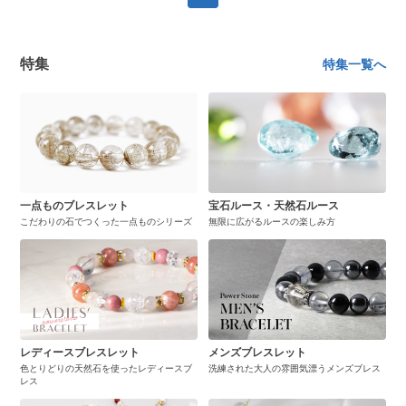
特集
特集一覧へ
一点ものブレスレット
宝石ルース・天然石ルース
こだわりの石でつくった一点ものシリーズ
無限に広がるルースの楽しみ方
レディースブレスレット
メンズブレスレット
色とりどりの天然石を使ったレディースブ
洗練された大人の雰囲気漂うメンズブレス
レス