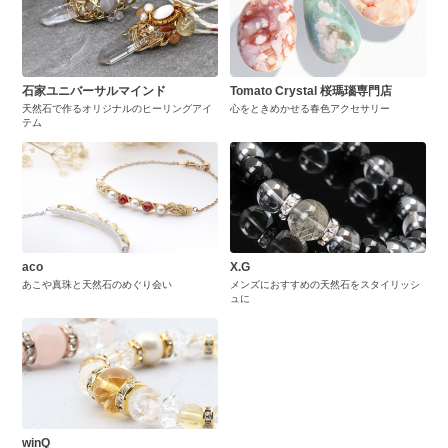
石家ユニバーサルマインド
Tomato Crystal 桜瑪瑙専門店
天然石で作るオリジナルのヒーリングアイ
心をときめかせる春色アクセサリー
テム
aco
X.G
あこや真珠と天然石のめぐり会い
メンズにおすすめの天然石をスタイリッシ
ュに
winQ