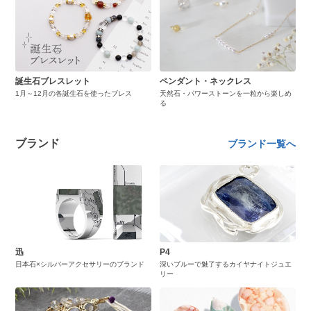
誕生石ブレスレット
ペンダント・ネックレス
1月～12月の各誕生石を使ったブレス
天然石・パワーストーンを一粒から楽しめ
る
ブランド
ブランド一覧へ
迅
P4
日本石×シルバーアクセサリーのブランド
深いブルーで魅了するカイヤナイトジュエ
リー