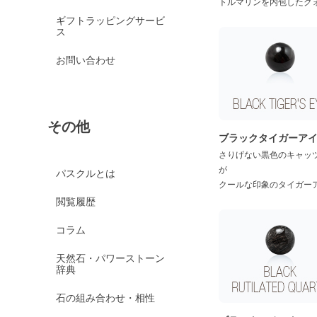
京都オパール
トルマリンを内包したク
ギフトラッピングサービ
クイーンコンクシェル
ス
クォンタムクアトロシリカ
お問い合わせ
クォーツァイト各種
グリーンクォーツァイ
ト
その他
ブルークォーツァイト
ブラックタイガーア
鞍馬石
さりげない黒色のキャッ
が
クリスタル各種
パスクルとは
クールな印象のタイガー
クリスタル（本水晶）
閲覧履歴
山梨水晶
コラム
クラック水晶
天然石・パワーストーン
フロスト水晶
辞典
レインボークォーツ
石の組み合わせ・相性
ミルキークォーツ