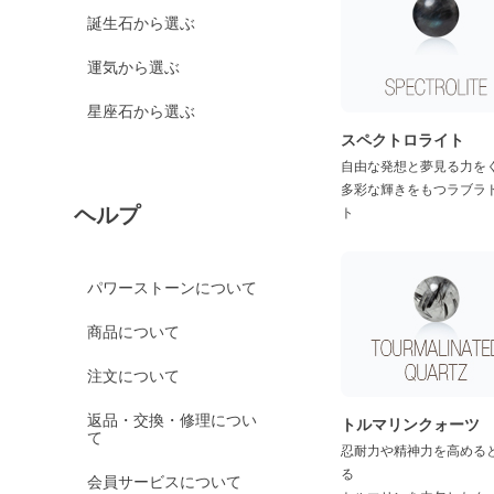
グリーンカルサイト
誕生石から選ぶ
ブルーカルサイト
運気から選ぶ
カルセドニー各種
ホワイトカルセドニー
星座石から選ぶ
スペクトロライト
シーブルーカルセドニ
ー
自由な発想と夢見る力を
多彩な輝きをもつラブラ
ピンクカルセドニー
ヘルプ
ト
カーネリアン
ガーデンクォーツ
パワーストーンについて
ガーネット各種
商品について
ガーネット
オレンジガーネット
注文について
グリーンガーネット
返品・交換・修理につい
トルマリンクォーツ
て
ロードライトガーネッ
忍耐力や精神力を高める
ト
る
会員サービスについて