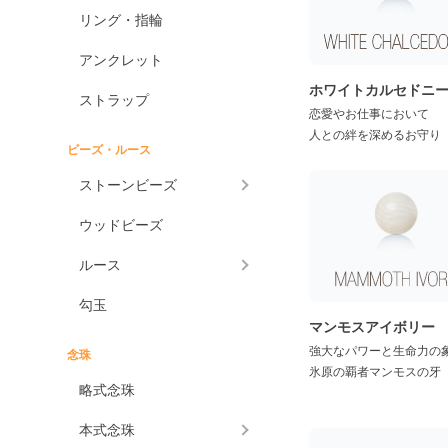
ケープアメジスト
リング・指輪
アメジストエレスチャ
アンクレット
ル
ホワイトカルセドニ
アメトリン
ストラップ
恋愛やお仕事において
アラゴナイト
人との絆を深めるお守り
ビーズ・ルース
アンバー
ストーンビーズ
アンモライト
ウッドビーズ
出雲石
一位
ルース
インカローズ
勾玉
インプレッションストーン
マンモスアイボリー
強大なパワーと生命力の
イーグルアイ
念珠
氷原の覇者マンモスの牙
ヴァーダイト
略式念珠
エメラルド
本式念珠