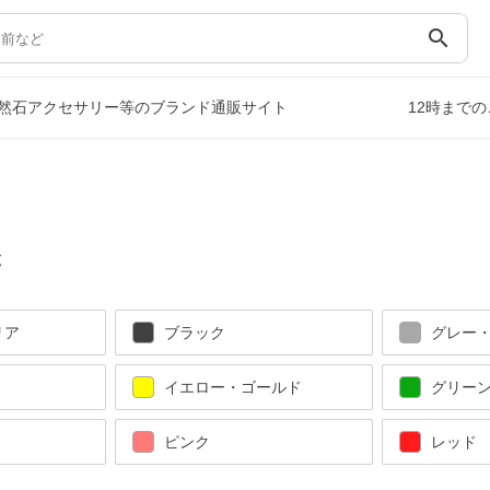
search
然石アクセサリー等のブランド通販サイト
12時まで
ぶ
リア
ブラック
グレー
イエロー・ゴールド
グリー
ピンク
レッド