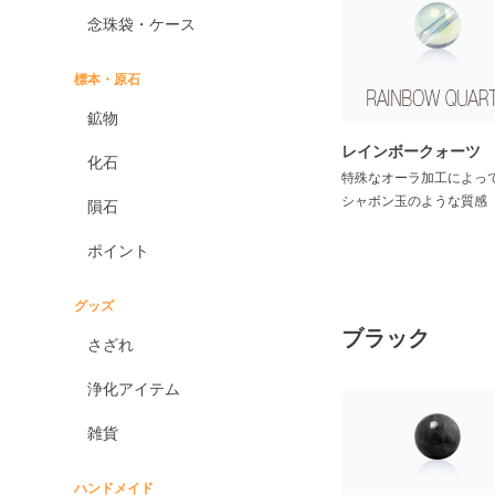
エンジェライト
念珠袋・ケース
エンジェルシリカ
オニキス各種
標本・原石
ブラックオニキス
鉱物
ホワイトオニキス
レインボークォーツ
化石
特殊なオーラ加工によっ
オパール各種
シャボン玉のような質感
隕石
ピンクオパール
ポイント
ブラックマトリックス
オパール
イエローオパール
グッズ
ブラック
ドラゴンアイ
さざれ
オブシディアン各種
浄化アイテム
ゴールデンオブシディ
アン
雑貨
シルバーオブシディア
ン
ハンドメイド