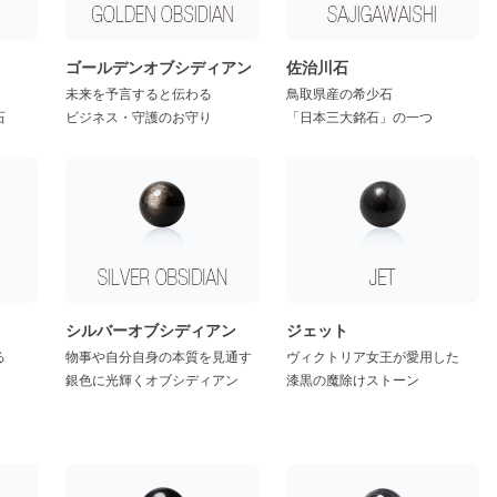
ゴールデンオブシディアン
佐治川石
未来を予言すると伝わる
鳥取県産の希少石
石
ビジネス・守護のお守り
「日本三大銘石」の一つ
シルバーオブシディアン
ジェット
る
物事や自分自身の本質を見通す
ヴィクトリア女王が愛用した
銀色に光輝くオブシディアン
漆黒の魔除けストーン