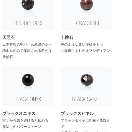
天照石
十勝石
日本有数の聖地、宮崎県の高千
炎のような赤い模様をもつ
穂山系のみで産出される希少な
北海道生まれのオブシディアン
天然石。
ブラックオニキス
ブラックスピネル
古くから悪を退けると伝わる
ブラックダイヤに匹敵する輝き
魔除けのパワーストーン
で