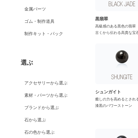
スパイダーウェブオブ
金属パーツ
シディアン
黒翡翠
スノーフレークオブシ
ゴム・制作道具
ディアン
高級感のある黒色の翡翠
古くから伝わる高貴な宝
制作キット・パック
マホガニーオブシディ
アン
ミッドナイトレースオ
ブシディアン
選ぶ
ブラックアイスオブシ
ディアン
カイヤナイト
アクセサリーから選ぶ
神居古潭石
シュンガイト
素材・パーツから選ぶ
カルサイト各種
癒しの力を高めるとされ
漆黒のパワーストーン
ブランドから選ぶ
ピンクカルサイト
イエローカルサイト
石から選ぶ
オレンジカルサイト
石の色から選ぶ