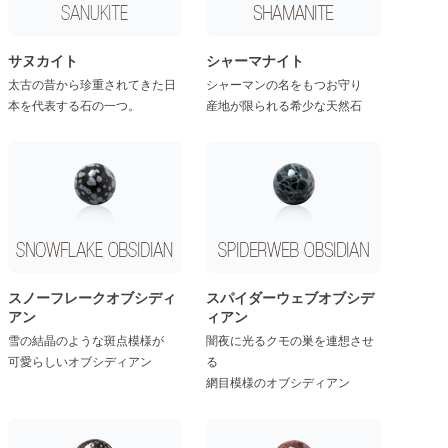
サヌカイト
シャーマナイト
太古の昔から珍重されてきた日
シャーマンの名をもつお守り
本を代表する石の一つ。
産地が限られる希少な天然石
スノーフレークオブシディ
スパイダーウェブオブシデ
アン
ィアン
雪の結晶のような斑点模様が
闇夜に光るクモの巣を連想させ
可愛らしいオブシディアン
る
網目模様のオブシディアン