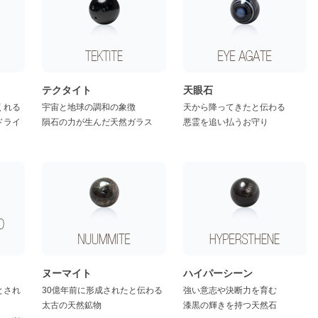
テクタイト
天眼石
くれる
宇宙と地球の調和の象徴
天から降ってきたと伝わる
ドライ
隕石の力が生んだ天然ガラス
悪霊を追い払うお守り
ヌーマイト
ハイパーシーン
とされ
30億年前に形成されたと伝わる
強い意志や決断力を育む
太古の天然鉱物
漆黒の輝きを持つ天然石