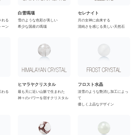
）
白雪瑪瑙
セレナイト
される
雪のような色彩が美しい
月の女神に由来する
トーン
希少な国産の瑪瑙
清純さを感じる美しい天然石
ヒマラヤクリスタル
フロスト水晶
伝わる
最も天に近い山脈で生まれた
淡雪のような艶消し加工によっ
神々のパワーを宿すクリスタル
て
優しく上品なデザイン