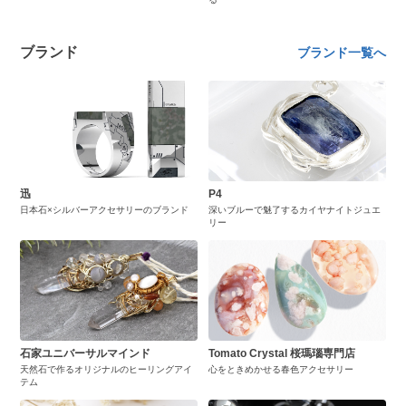
ブランド
ブランド一覧へ
迅
P4
日本石×シルバーアクセサリーのブランド
深いブルーで魅了するカイヤナイトジュエ
リー
石家ユニバーサルマインド
Tomato Crystal 桜瑪瑙専門店
天然石で作るオリジナルのヒーリングアイ
心をときめかせる春色アクセサリー
テム