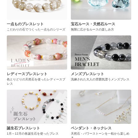
一点ものブレスレット
宝石ルース・天然石ルース
こだわりの石でつくった一点ものシリーズ
無限に広がるルースの楽しみ方
レディースブレスレット
メンズブレスレット
色とりどりの天然石を使ったレディースブ
洗練された大人の雰囲気漂うメンズブレス
レス
誕生石ブレスレット
ペンダント・ネックレス
1月～12月の各誕生石を使ったブレス
天然石・パワーストーンを一粒から楽しめ
る