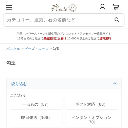
search
勾玉｜パワーストーンや誕生石のブレスレット・アクセサリー通販サイト
12時までのご注文で
最短翌日にお届け
10,000円以上のご注文で
送料無料
パスクル
ビーズ・ルース
勾玉
勾玉
絞り込む
こだわり
一点もの（87）
ギフト対応（83）
即日発送（106）
ペンダントオプション
（70）