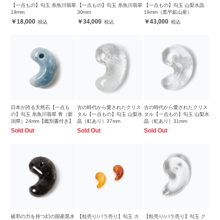
【一点もの】勾玉 糸魚川翡翠
【一点もの】勾玉 糸魚川翡翠
【一点もの】勾玉 山梨水晶
19mm
30mm
19mm（黒平鉱山産）
18,000
34,000
43,000
日本が誇る天然石【一点も
古の時代から愛されたクリス
古の時代から愛されたクリス
の】勾玉 糸魚川翡翠 青（新
タル【一点もの】勾玉 山梨水
タル【一点もの】勾玉 山梨水
潟県）24mm【鑑別書付き】
晶（虹あり）37mm
晶（虹あり）31mm
Sold Out
Sold Out
Sold Out
破邪の力を持つ幻の国産黒水
【粒売り/バラ売り】勾玉 カ
【粒売り/バラ売り】勾玉 ク