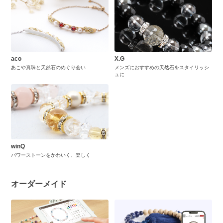
aco
X.G
あこや真珠と天然石のめぐり会い
メンズにおすすめの天然石をスタイリッシ
ュに
winQ
パワーストーンをかわいく、楽しく
オーダーメイド