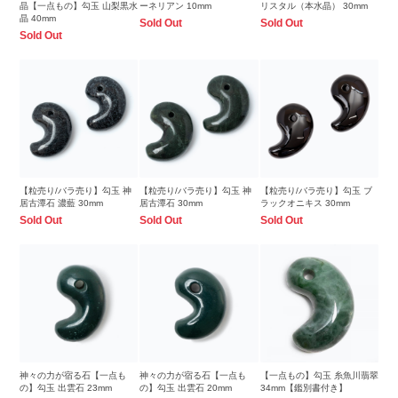
晶【一点もの】勾玉 山梨黒水
ーネリアン 10mm
リスタル（本水晶） 30mm
晶 40mm
Sold Out
Sold Out
Sold Out
【粒売り/バラ売り】勾玉 神
【粒売り/バラ売り】勾玉 神
【粒売り/バラ売り】勾玉 ブ
居古潭石 濃藍 30mm
居古潭石 30mm
ラックオニキス 30mm
Sold Out
Sold Out
Sold Out
神々の力が宿る石【一点も
神々の力が宿る石【一点も
【一点もの】勾玉 糸魚川翡翠
の】勾玉 出雲石 23mm
の】勾玉 出雲石 20mm
34mm【鑑別書付き】