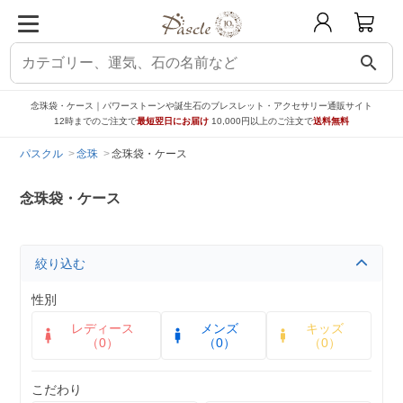
search
念珠袋・ケース｜パワーストーンや誕生石のブレスレット・アクセサリー通販サイト
12時までのご注文で
最短翌日にお届け
10,000円以上のご注文で
送料無料
パスクル
念珠
念珠袋・ケース
念珠袋・ケース
絞り込む
性別
レディース
メンズ
キッズ
（0）
（0）
（0）
こだわり