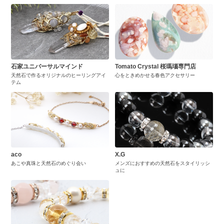
石家ユニバーサルマインド
Tomato Crystal 桜瑪瑙専門店
天然石で作るオリジナルのヒーリングアイ
心をときめかせる春色アクセサリー
テム
aco
X.G
あこや真珠と天然石のめぐり会い
メンズにおすすめの天然石をスタイリッシ
ュに