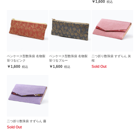
1,600
ペンケース型数珠袋 名物裂
ペンケース型数珠袋 名物裂
二つ折り数珠袋 すずらん 灰
笹づるピンク
笹づるブルー
桜
1,600
1,600
Sold Out
二つ折り数珠袋 すずらん 藤
Sold Out