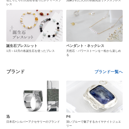
色とりどりの天然石を使ったレディースブ
洗練された大人の雰囲気漂うメンズブレス
レス
誕生石ブレスレット
ペンダント・ネックレス
1月～12月の各誕生石を使ったブレス
天然石・パワーストーンを一粒から楽しめ
る
ブランド
ブランド一覧へ
迅
P4
日本石×シルバーアクセサリーのブランド
深いブルーで魅了するカイヤナイトジュエ
リー