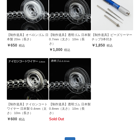
【制作道具】オペロンゴム 日
【制作道具】透明ゴム 日本製
【制作道具】ビーズリーマー
本製 20m（長さ）
0.7mm（太さ） 10m（長
チップ3本付き
さ）
650
1,850
1,000
【制作道具】ナイロンコート
【制作道具】透明ゴム 日本製
ワイヤー 日本製 0.4mm（太
0.8mm（太さ） 10m（長
さ） 10m（長さ）
さ）
600
Sold Out