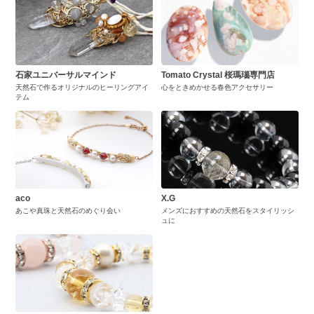
石家ユニバーサルマインド
Tomato Crystal 桜瑪瑙専門店
天然石で作るオリジナルのヒーリングアイ
心をときめかせる春色アクセサリー
テム
aco
X.G
あこや真珠と天然石のめぐり会い
メンズにおすすめの天然石をスタイリッシ
ュに