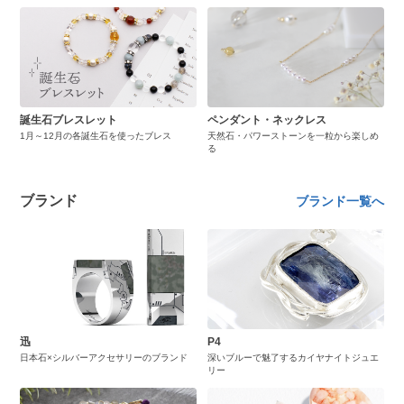
誕生石ブレスレット
ペンダント・ネックレス
1月～12月の各誕生石を使ったブレス
天然石・パワーストーンを一粒から楽しめ
る
ブランド
ブランド一覧へ
迅
P4
日本石×シルバーアクセサリーのブランド
深いブルーで魅了するカイヤナイトジュエ
リー