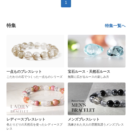
1
特集
特集一覧へ
一点ものブレスレット
宝石ルース・天然石ルース
こだわりの石でつくった一点ものシリーズ
無限に広がるルースの楽しみ方
レディースブレスレット
メンズブレスレット
色とりどりの天然石を使ったレディースブ
洗練された大人の雰囲気漂うメンズブレス
レス