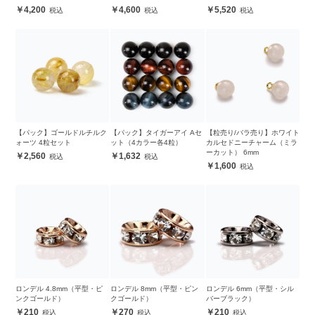
4,200
4,600
5,520
【パック】ゴールドルチルク
【パック】タイガーアイ Aセ
【粒売り/バラ売り】ホワイト
ォーツ 4粒セット
ット（4カラー各4粒）
カルセドニーチャーム（ミラ
ーカット） 6mm
2,560
1,632
1,600
ロンデル 4.8mm（平型・ピ
ロンデル 8mm（平型・ピン
ロンデル 6mm（平型・シル
ンクゴールド）
クゴールド）
バーブラック）
210
270
210