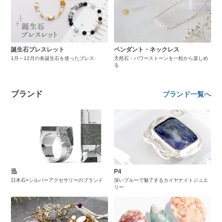
誕生石ブレスレット
ペンダント・ネックレス
1月～12月の各誕生石を使ったブレス
天然石・パワーストーンを一粒から楽しめ
る
ブランド
ブランド一覧へ
迅
P4
日本石×シルバーアクセサリーのブランド
深いブルーで魅了するカイヤナイトジュエ
リー