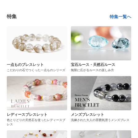
特集
特集一覧へ
一点ものブレスレット
宝石ルース・天然石ルース
こだわりの石でつくった一点ものシリーズ
無限に広がるルースの楽しみ方
レディースブレスレット
メンズブレスレット
色とりどりの天然石を使ったレディースブ
洗練された大人の雰囲気漂うメンズブレス
レス