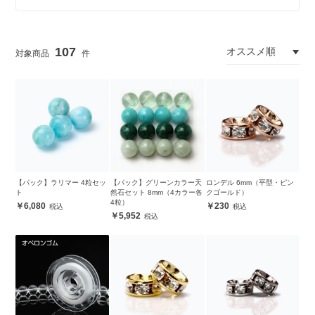
107
【パック】ラリマー 4粒セッ
【パック】グリーンカラー天
ロンデル 6mm（平型・ピン
ト
然石セット 8mm（4カラー各
クゴールド）
4粒）
6,080
230
5,952