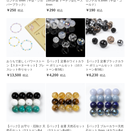
ロンデル 8mm（平型・シル
14KGF製 ドーナツ型ビーズ
ロンデル 4.8mm（平型・ゴ
バーブラック）
4mm
ールド）
250
290
190
おうちで楽しくパワーストー
【パック】定番ホワイトカラ
【パック】定番ブラックカラ
ン【スターターキット】ブレ
ー ボリュームセット（10ス
ー ボリュームセット（10ス
スレット作りセット
トーン各5粒）
トーン各5粒）
13,500
4,200
6,230
【パック】お守り・厄除け 天
【パック】金運 天然石セット
【パック】ブルーカラー天然
然石セット（3ストーン各4
（3ストーン各4粒）
石セット 8mm（4カラー各4