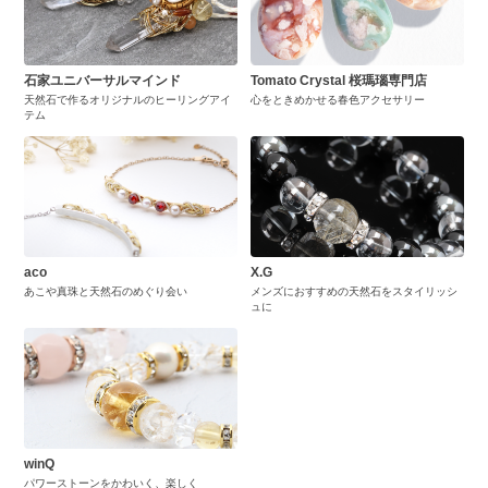
石家ユニバーサルマインド
Tomato Crystal 桜瑪瑙専門店
天然石で作るオリジナルのヒーリングアイ
心をときめかせる春色アクセサリー
テム
aco
X.G
あこや真珠と天然石のめぐり会い
メンズにおすすめの天然石をスタイリッシ
ュに
winQ
パワーストーンをかわいく、楽しく