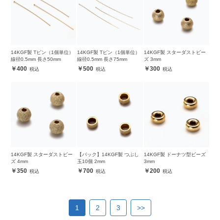
14KGF製 Tピン（1個単位）
14KGF製 Tピン（1個単位）
14KGF製 スターダストビー
線径0.5mm 長さ50mm
線径0.5mm 長さ75mm
ズ 3mm
400
500
300
14KGF製 スターダストビー
【パック】14KGF製 つぶし
14KGF製 ドーナツ型ビーズ
ズ 4mm
玉10個 2mm
3mm
350
700
200
1
2
3
>>