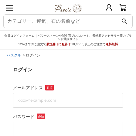
search
会員ログインフォーム｜パワーストーンや誕生石ブレスレット、天然石アクセサリー等のブラ
ンド通販サイト
12時までのご注文で
最短翌日にお届け
10,000円以上のご注文で
送料無料
パスクル
ログイン
ログイン
メールアドレス
必須
パスワード
必須