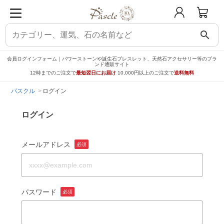
search
会員ログインフォーム｜パワーストーンや誕生石ブレスレット、天然石アクセサリー等のブラ
ンド通販サイト
12時までのご注文で
最短翌日にお届け
10,000円以上のご注文で
送料無料
パスクル
ログイン
ログイン
メールアドレス
必須
パスワード
必須