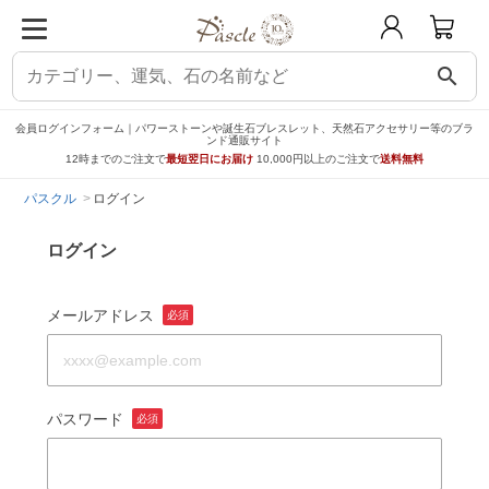
search
会員ログインフォーム｜パワーストーンや誕生石ブレスレット、天然石アクセサリー等のブラ
ンド通販サイト
12時までのご注文で
最短翌日にお届け
10,000円以上のご注文で
送料無料
パスクル
ログイン
ログイン
メールアドレス
必須
パスワード
必須