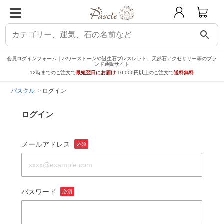
search
会員ログインフォーム｜パワーストーンや誕生石ブレスレット、天然石アクセサリー等のブラ
ンド通販サイト
12時までのご注文で
最短翌日にお届け
10,000円以上のご注文で
送料無料
パスクル
ログイン
ログイン
メールアドレス
必須
パスワード
必須