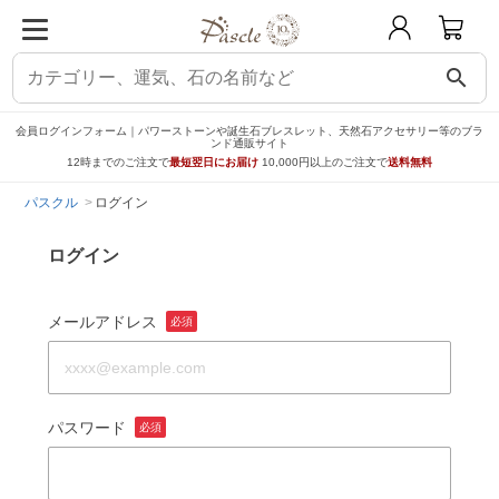
search
会員ログインフォーム｜パワーストーンや誕生石ブレスレット、天然石アクセサリー等のブラ
ンド通販サイト
12時までのご注文で
最短翌日にお届け
10,000円以上のご注文で
送料無料
パスクル
ログイン
ログイン
メールアドレス
必須
パスワード
必須