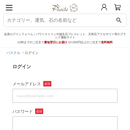
search
会員ログインフォーム｜パワーストーンや誕生石ブレスレット、天然石アクセサリー等のブラ
ンド通販サイト
12時までのご注文で
最短翌日にお届け
10,000円以上のご注文で
送料無料
パスクル
ログイン
ログイン
メールアドレス
必須
パスワード
必須