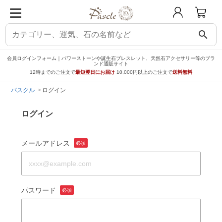
search
会員ログインフォーム｜パワーストーンや誕生石ブレスレット、天然石アクセサリー等のブラ
ンド通販サイト
12時までのご注文で
最短翌日にお届け
10,000円以上のご注文で
送料無料
パスクル
ログイン
ログイン
メールアドレス
必須
パスワード
必須