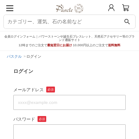
search
会員ログインフォーム｜パワーストーンや誕生石ブレスレット、天然石アクセサリー等のブラ
ンド通販サイト
12時までのご注文で
最短翌日にお届け
10,000円以上のご注文で
送料無料
パスクル
ログイン
ログイン
メールアドレス
必須
パスワード
必須