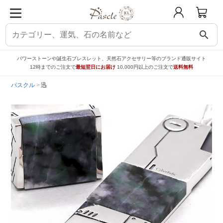
search
パワーストーンや誕生石ブレスレット、天然石アクセサリー等のブランド通販サイト
12時までのご注文で
最短翌日にお届け
10,000円以上のご注文で
送料無料
パスクル
迅