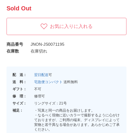
Sold Out
お気に入りに入れる
商品番号
JNON-JS0071195
在庫数
在庫切れ
配 送：
翌日配送
可
送 料：
宅急便コンパクト
送料無料
ギフト：
不可
修 理：
修理可
サイズ：
リングサイズ：21号
補足：
・写真と同一の商品をお届けします。
・なるべく現物に近いカラーで撮影するように心がけ
ておりますが、ご利用の端末、ディスプレイによって
実物と若干異なる場合があります。あらかじめご了承
ください。