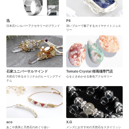
迅
P4
日本石×シルバーアクセサリーのブランド
深いブルーで魅了するカイヤナイトジュエ
リー
石家ユニバーサルマインド
Tomato Crystal 桜瑪瑙専門店
天然石で作るオリジナルのヒーリングアイ
心をときめかせる春色アクセサリー
テム
aco
X.G
あこや真珠と天然石のめぐり会い
メンズにおすすめの天然石をスタイリッシ