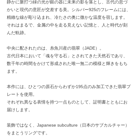
静かに脈打つ緑の光が銀の器に未来の影を落とし、古代の息づ
かいと現代の意匠が交差する美。シルバー925のフレームには、
精緻な線が彫り込まれ、冷たさの奥に微かな温度を宿します。
それはまるで、金属の中を走る見えない記憶と、人と時代が刻
んだ軌跡。
中央に配されたのは、糸魚川産の翡翠（JADE）。
古代日本において「魂を守る石」とされてきた天然石であり、
数千年の時間をかけて形成された唯一無二の模様と輝きをもち
ます。
本作には、ひとつの原石からわずか195点のみ加工できた翡翠プ
レートを使用。
それぞれ異なる表情を持つ一点ものとして、証明書とともにお
届けします。
装飾ではなく、Japanese subculture（日本のサブカルチャー）
をまとうリングです。