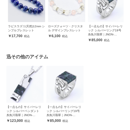
スタ
ラピスラズリ(天然)12mm シ
ローズクォーツ・クリスタ
【一点もの】サイバーレリ
【
ンプルブレスレット
ル デザインブレスレット
ック シルバーリング19号
ッ
9
糸魚川翡翠｜JNON-
糸
17,700
6,100
JS0021195
JS
85,000
迅その他のアイテム
【一点もの】サイバーレリ
【一点もの】サイバーレリ
ック シルバーペンダント
ック シルバーリング19号
糸魚川翡翠｜JNON-
糸魚川翡翠｜JNON-
JS0081195
JS0021195
123,000
85,000