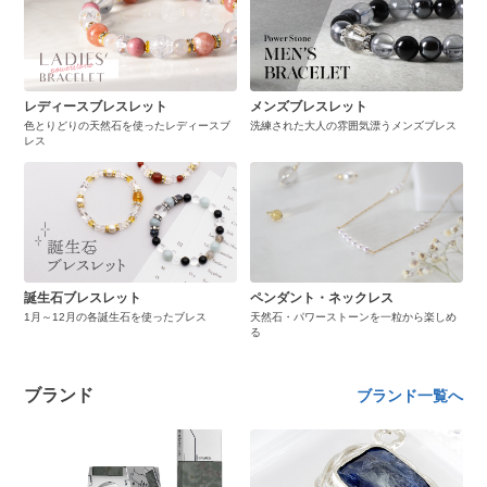
レディースブレスレット
メンズブレスレット
色とりどりの天然石を使ったレディースブ
洗練された大人の雰囲気漂うメンズブレス
レス
誕生石ブレスレット
ペンダント・ネックレス
1月～12月の各誕生石を使ったブレス
天然石・パワーストーンを一粒から楽しめ
る
ブランド
ブランド一覧へ