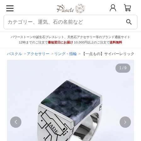
search
パワーストーンや誕生石ブレスレット、天然石アクセサリー等のブランド通販サイト
12時までのご注文で
最短翌日にお届け
10,000円以上のご注文で
送料無料
パスクル
アクセサリー
リング・指輪
【一点もの】サイバーレリック シルバ
1
/
9