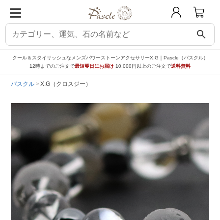
search
クール＆スタイリッシュなメンズパワーストーンアクセサリーX.G｜Pascle（パスクル）
12時までのご注文で
最短翌日にお届け
10,000円以上のご注文で
送料無料
パスクル
X.G（クロスジー）