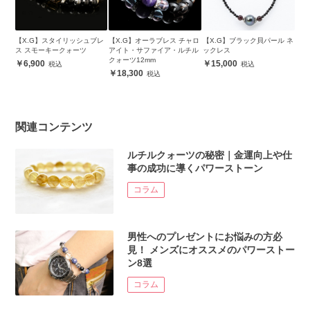
【X.G】スタイリッシュブレ
【X.G】オーラブレス チャロ
【X.G】ブラック貝パール ネ
ス スモーキークォーツ
アイト・サファイア・ルチル
ックレス
クォーツ12mm
6,900
15,000
18,300
関連コンテンツ
ルチルクォーツの秘密｜金運向上や仕
事の成功に導くパワーストーン
コラム
男性へのプレゼントにお悩みの方必
見！ メンズにオススメのパワーストー
ン8選
コラム