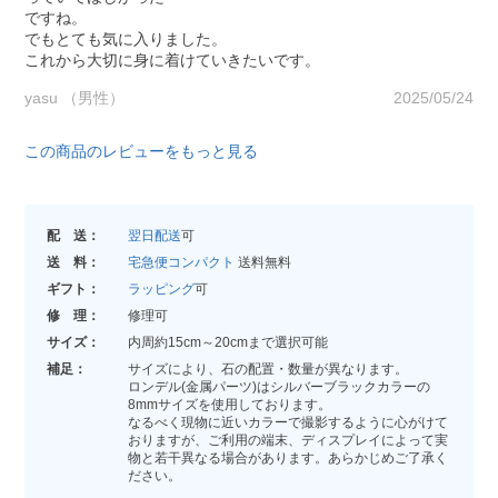
ですね。
でもとても気に入りました。
これから大切に身に着けていきたいです。
yasu （男性）
2025/05/24
この商品のレビューをもっと見る
配 送：
翌日配送
可
送 料：
宅急便コンパクト
送料無料
ギフト：
ラッピング
可
修 理：
修理可
サイズ：
内周約15cm～20cmまで選択可能
補足：
サイズにより、石の配置・数量が異なります。
ロンデル(金属パーツ)はシルバーブラックカラーの
8mmサイズを使用しております。
なるべく現物に近いカラーで撮影するように心がけて
おりますが、ご利用の端末、ディスプレイによって実
物と若干異なる場合があります。あらかじめご了承く
ださい。