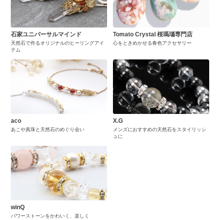
石家ユニバーサルマインド
Tomato Crystal 桜瑪瑙専門店
天然石で作るオリジナルのヒーリングアイ
心をときめかせる春色アクセサリー
テム
aco
X.G
あこや真珠と天然石のめぐり会い
メンズにおすすめの天然石をスタイリッシ
ュに
winQ
パワーストーンをかわいく、楽しく