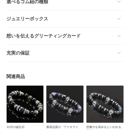
選べるゴム紐の種類
ジュエリーボックス
想いを伝えるグリーティングカード
充実の保証
関連商品
ル
10月の誕生石
最高品質の「アイオライ
想像力を高めるといわれる
3