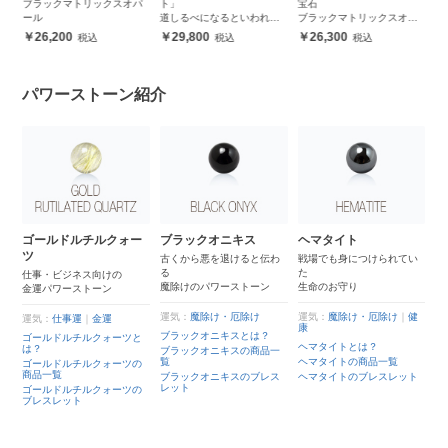
ブラックマトリックスオパ
ト」
宝石
運
ール
道しるべになるといわれる9
ブラックマトリックスオパ
X
月誕生石
ール
26,200
29,800
26,300
パワーストーン紹介
ゴールドルチルクォー
ブラックオニキス
ヘマタイト
ツ
古くから悪を退けると伝わ
戦場でも身につけられてい
る
た
仕事・ビジネス向けの
魔除けのパワーストーン
生命のお守り
金運パワーストーン
運気：
魔除け・厄除け
運気：
魔除け・厄除け
｜
健
運気：
仕事運
｜
金運
康
ブラックオニキスとは？
ゴールドルチルクォーツと
ヘマタイトとは？
は？
ブラックオニキスの商品一
覧
ヘマタイトの商品一覧
ゴールドルチルクォーツの
商品一覧
ブラックオニキスのブレス
ヘマタイトのブレスレット
レット
ゴールドルチルクォーツの
ブレスレット