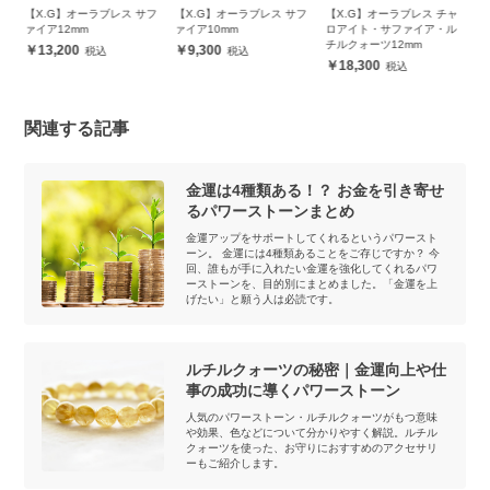
ャ
【X.G】オーラブレス サフ
【X.G】オーラブレス サフ
【X.G】オーラブレス チャ
【
ァイア12mm
ァイア10mm
ロアイト・サファイア・ル
ル
チルクォーツ12mm
13,200
9,300
18,300
関連する記事
金運は4種類ある！？ お金を引き寄せ
るパワーストーンまとめ
金運アップをサポートしてくれるというパワースト
ーン。 金運には4種類あることをご存じですか？ 今
回、誰もが手に入れたい金運を強化してくれるパワ
ーストーンを、目的別にまとめました。「金運を上
げたい」と願う人は必読です。
ルチルクォーツの秘密｜金運向上や仕
事の成功に導くパワーストーン
人気のパワーストーン・ルチルクォーツがもつ意味
や効果、色などについて分かりやすく解説。ルチル
クォーツを使った、お守りにおすすめのアクセサリ
ーもご紹介します。