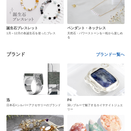
誕生石ブレスレット
ペンダント・ネックレス
1月～12月の各誕生石を使ったブレス
天然石・パワーストーンを一粒から楽しめ
る
ブランド
ブランド一覧へ
迅
P4
日本石×シルバーアクセサリーのブランド
深いブルーで魅了するカイヤナイトジュエ
リー