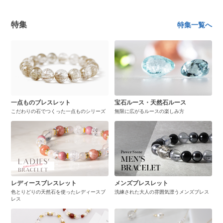
特集
特集一覧へ
一点ものブレスレット
宝石ルース・天然石ルース
こだわりの石でつくった一点ものシリーズ
無限に広がるルースの楽しみ方
レディースブレスレット
メンズブレスレット
色とりどりの天然石を使ったレディースブ
洗練された大人の雰囲気漂うメンズブレス
レス