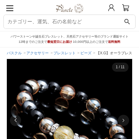
search
パワーストーンや誕生石ブレスレット、天然石アクセサリー等のブランド通販サイト
12時までのご注文で
最短翌日にお届け
10,000円以上のご注文で
送料無料
パスクル
アクセサリー
ブレスレット
ビーズ
【X.G】オーラブレス ル
1
/
11