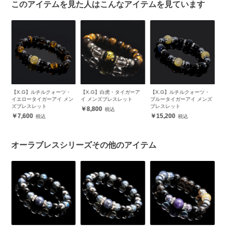
このアイテムを見た人はこんなアイテムを見ています
ル
【X.G】ルチルクォーツ・
【X.G】白虎・タイガーア
【X.G】ルチルクォーツ・
【
m
イエロータイガーアイ メン
イ メンズブレスレット
ブルータイガーアイ メンズ
ズ
ズブレスレット
ブレスレット
8,800
7,600
15,200
オーラブレスシリーズその他のアイテム