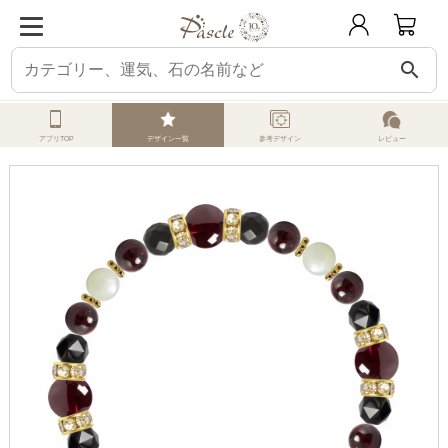
search
ホーム
オーダーメイド
みんなのデザイン
ロードライトガーネット
川の
アプリTOP
デザイン一覧
参考デザイン
レビュー