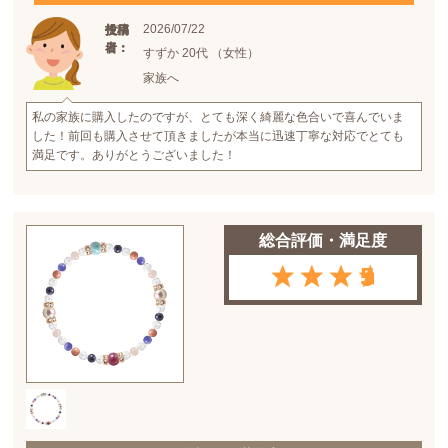
2026/07/22
投稿
投稿
使用
日：
者：
者：
すずか 20代 （女性）
家族へ
私の家族に購入したのですが、とても深く綺麗な色合いで喜んでいま
した！前回も購入させて頂きましたが本当に迅速丁寧な対応でとても
満足です。ありがとうございました！
総合評価・満足度
5