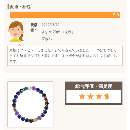
配送・梱包
5.0
2026/07/25
投稿
投稿
使用
日：
者：
者：
すずか 20代 （女性）
家族へ
家族にプレゼントしました！とても喜んでいました！一つひとつ石が
とても綺麗で今回も大満足です。また機会があればよろしくお願いし
ます。
総合評価・満足度
5