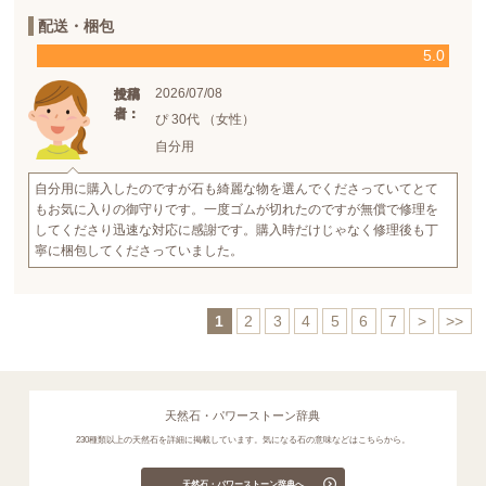
配送・梱包
5.0
2026/07/08
投稿
投稿
使用
日：
者：
者：
ぴ 30代 （女性）
自分用
自分用に購入したのですが石も綺麗な物を選んでくださっていてとて
もお気に入りの御守りです。一度ゴムが切れたのですが無償で修理を
してくださり迅速な対応に感謝です。購入時だけじゃなく修理後も丁
寧に梱包してくださっていました。
1
2
3
4
5
6
7
>
>>
天然石・パワーストーン辞典
230種類以上の天然石を詳細に掲載しています。気になる石の意味などはこちらから。
天然石・パワーストーン辞典へ