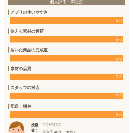
個人評価・満足度
アプリの使いやすさ
5.0
使える素材の種類
5.0
届いた商品の完成度
5.0
素材の品質
5.0
スタッフの対応
5.0
配送・梱包
5.0
2026/07/17
投稿
投稿
使用
日：
者：
者：
百合子 40代 （女性）