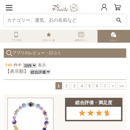
search
ホーム
オーダーメイド
クチコミ評価・満足度一覧
アプリTOP
デザイン一覧
参考デザイン
レビュー
アプリのレビュー・口コミ
745
件中
表示
【表示順】
1
2
3
4
5
6
7
>
>>
総合評価・満足度
5