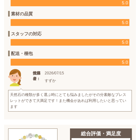
5.0
素材の品質
5.0
スタッフの対応
5.0
配送・梱包
5.0
2026/07/15
投稿
投稿
使用
日：
者：
者：
すずか
天然石の種類が多く選ぶ時にとても悩みましたがその分素敵なブレス
レットができて大満足です！また機会があれば利用したいと思ってい
ます
総合評価・満足度