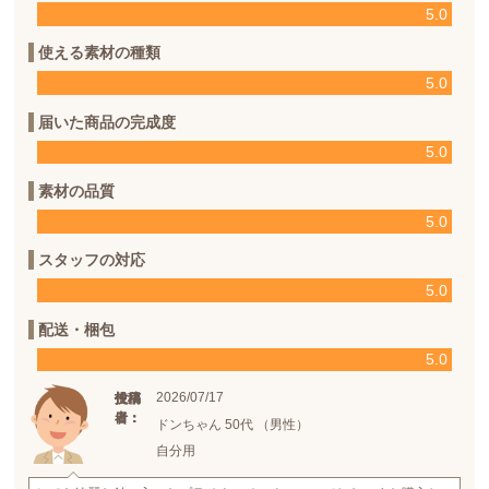
5.0
使える素材の種類
5.0
届いた商品の完成度
5.0
素材の品質
5.0
スタッフの対応
5.0
配送・梱包
5.0
2026/07/17
投稿
投稿
使用
日：
者：
者：
ドンちゃん 50代 （男性）
自分用