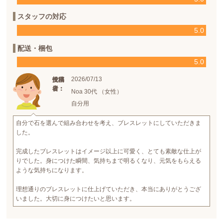
スタッフの対応
5.0
配送・梱包
5.0
2026/07/13
投稿
投稿
使用
日：
者：
者：
Noa 30代 （女性）
自分用
自分で石を選んで組み合わせを考え、ブレスレットにしていただきま
した。
完成したブレスレットはイメージ以上に可愛く、とても素敵な仕上が
りでした。身につけた瞬間、気持ちまで明るくなり、元気をもらえる
ような気持ちになります。
理想通りのブレスレットに仕上げていただき、本当にありがとうござ
いました。大切に身につけたいと思います。