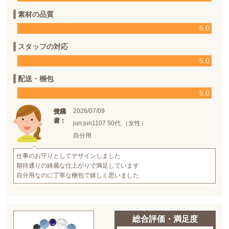
素材の品質
5.0
スタッフの対応
5.0
配送・梱包
5.0
2026/07/09
投稿
投稿
使用
日：
者：
者：
jun jun1107 50代 （女性）
自分用
仕事のお守りとしてデザインしました
期待通りの綺麗な仕上がりで満足しています
自分用なのに丁寧な梱包で嬉しく思いました
総合評価・満足度