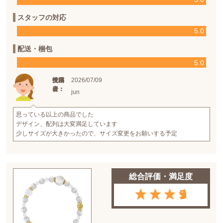
スタッフの対応
5.0
配送・梱包
5.0
2026/07/09
投稿
投稿
使用
日：
者：
者：
jun
思っている以上の商品でした
デザイン、配列は大変満足しています
少しサイズが大きかったので、サイズ変更をお願いする予定
総合評価・満足度
5