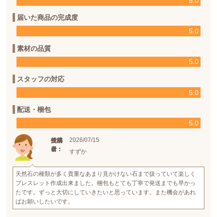
5.0
届いた商品の完成度
5.0
素材の品質
5.0
スタッフの対応
5.0
配送・梱包
5.0
2026/07/15
投稿
投稿
使用
日：
者：
者：
すずか
天然石の種類が多く貴重なあまり見かけない石まで扱っていて楽しく
ブレスレット作成出来ました。梱包もとても丁寧で発送までも早かっ
たです。ずっと大切にしていきたいと思っています。また機会があれ
ばお願いしたいです。