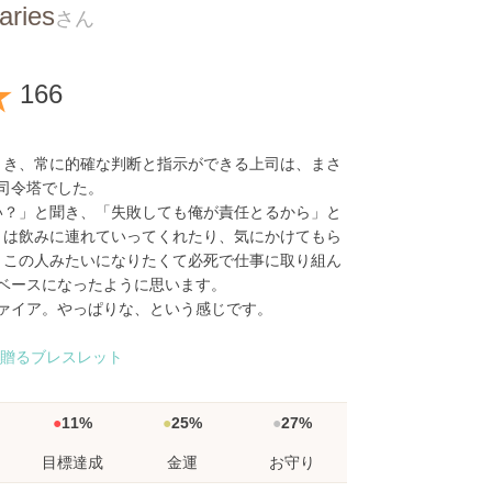
aries
さん
★
166
とき、常に的確な判断と指示ができる上司は、まさ
司令塔でした。
い？」と聞き、「失敗しても俺が責任とるから」と
きは飲みに連れていってくれたり、気にかけてもら
、この人みたいになりたくて必死で仕事に取り組ん
ベースになったように思います。
ァイア。やっぱりな、という感じです。
に贈るブレスレット
11%
25%
27%
目標達成
金運
お守り