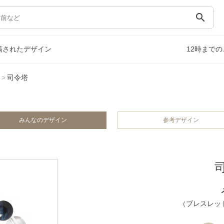
search
稿されたデザイン
12時まで
司令塔
みんなのデザイン
参考デザイン
（ブレスレット