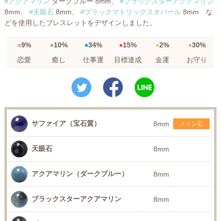
#アクアマリン
ダークブルー 8mm、
#ブラックスターアクアマリン
8mm、
#天眼石
8mm、
#ブラックマトリックスオパール
8mm な
どを使用したブレスレットをデザインしました。
9%
10%
34%
15%
2%
30%
恋愛
癒し
仕事運
目標達成
金運
お守り
サファイア（宝石質）
8mm
メイン石
天眼石
8mm
アクアマリン（ダークブルー）
8mm
ブラックスターアクアマリン
8mm