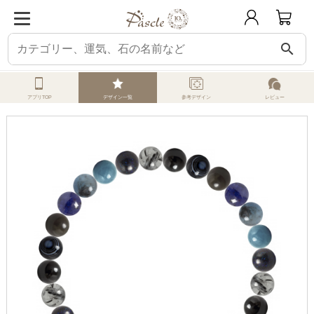
search
ホーム
オーダーメイド
みんなのデザイン
サファイア
アクアマリン（ダ
アプリTOP
デザイン一覧
参考デザイン
レビュー