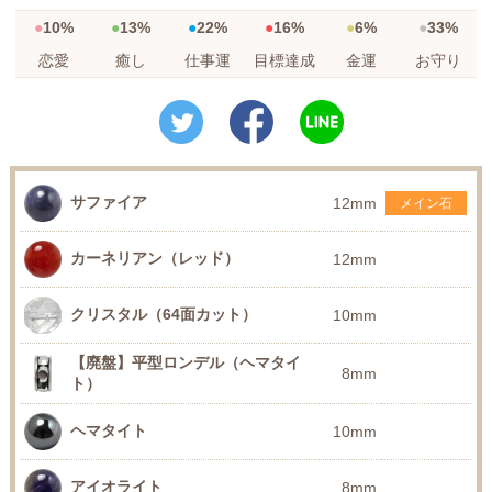
10%
13%
22%
16%
6%
33%
恋愛
癒し
仕事運
目標達成
金運
お守り
サファイア
12mm
メイン石
カーネリアン（レッド）
12mm
クリスタル（64面カット）
10mm
【廃盤】平型ロンデル（ヘマタイ
8mm
ト）
ヘマタイト
10mm
アイオライト
8mm