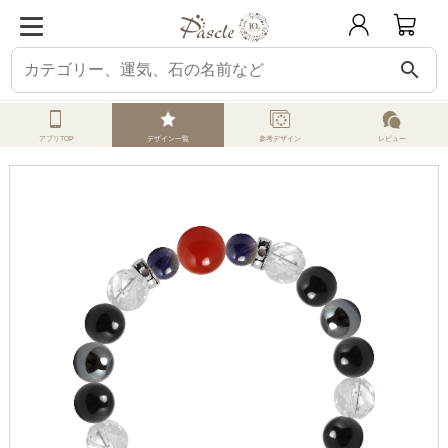
search
ホーム
オーダーメイド
みんなのデザイン
サファイア
記念ブレス
アプリTOP
デザイン一覧
参考デザイン
レビュー