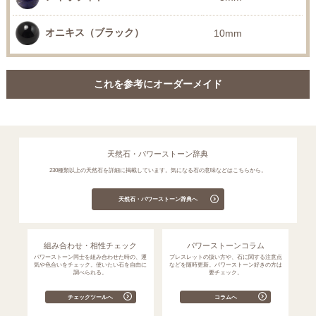
オニキス（ブラック）
10mm
これを参考にオーダーメイド
天然石・パワーストーン辞典
230種類以上の天然石を詳細に掲載しています。気になる石の意味などはこちらから。
天然石・パワーストーン辞典へ
組み合わせ・相性チェック
パワーストーンコラム
パワーストーン同士を組み合わせた時の、運
ブレスレットの扱い方や、石に関する注意点
気や色合いをチェック。使いたい石を自由に
などを随時更新。パワーストーン好きの方は
調べられる。
要チェック。
チェックツールへ
コラムへ