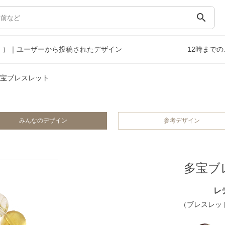
search
））｜ユーザーから投稿されたデザイン
12時まで
宝ブレスレット
みんなのデザイン
参考デザイン
多宝ブ
レ
（ブレスレット