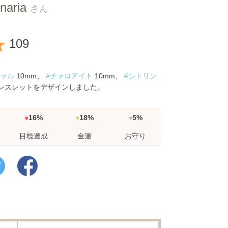
inaria
さん
★
109
チャル
10mm、
#チャロアイト
10mm、
#シトリン
ブレスレットをデザインしました。
16%
18%
5%
目標達成
金運
お守り