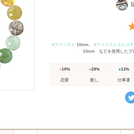
l
#アメジスト
10mm、
#アメジストエレス
10mm などを使用した
19%
29%
13%
恋愛
癒し
仕事運