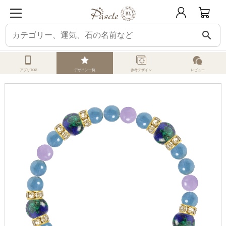
search
ホーム
オーダーメイド
みんなのデザイン
アズロマラカイト
Jasmine’s 
アプリTOP
デザイン一覧
参考デザイン
レビュー