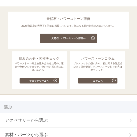
天然石・パワーストーン辞典
230種類以上の天然石を詳細に掲載しています。気になる石の意味などはこちらから。
天然石・パワーストーン辞典へ
組み合わせ・相性チェック
パワーストーンコラム
パワーストーン同士を組み合わせた時の、運
ブレスレットの扱い方や、石に関する注意点
気や色合いをチェック。使いたい石を自由に
などを随時更新。パワーストーン好きの方は
調べられる。
要チェック。
チェックツールへ
コラムへ
選ぶ
アクセサリーから選ぶ
素材・パーツから選ぶ