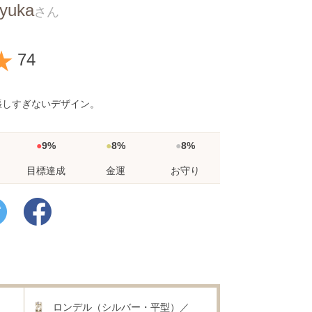
yuka
さん
★
74
張しすぎないデザイン。
9%
8%
8%
目標達成
金運
お守り
ロンデル（シルバー・平型）／