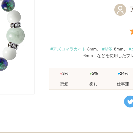
#アズロマラカイト
8mm、
#翡翠
8mm、
#
6mm などを使用したブ
3%
5%
24%
恋愛
癒し
仕事運