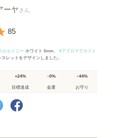
アーヤ
さん
★
85
カルセドニー
ホワイト 6mm、
#アズロマラカイト
レスレットをデザインしました。
24%
0%
44%
目標達成
金運
お守り