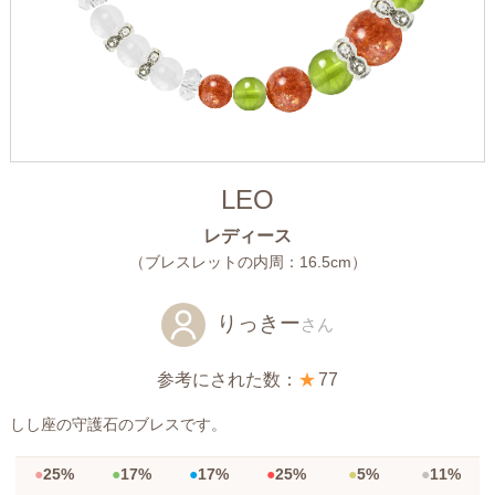
LEO
レディース
（ブレスレットの内周：16.5cm）
りっきー
さん
参考にされた数：
★
77
しし座の守護石のブレスです。
25%
17%
17%
25%
5%
11%