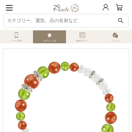
search
ホーム
オーダーメイド
みんなのデザイン
サンストーン
LEO
アプリTOP
デザイン一覧
参考デザイン
レビュー