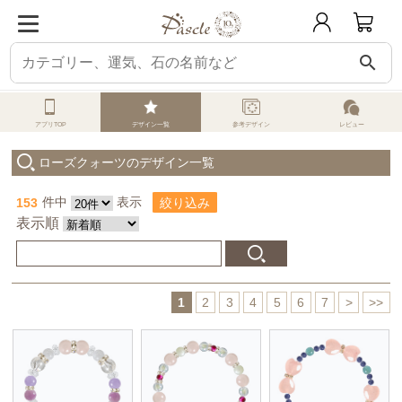
search
パスクル
オーダーメイド
みんなのデザイン
ローズクォーツ
アプリTOP
デザイン一覧
参考デザイン
レビュー
ローズクォーツのデザイン一覧
153
件中
表示
絞り込み
表示順
1
2
3
4
5
6
7
>
>>