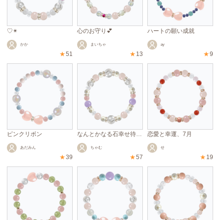
♡✴︎
心のお守り💕
ハートの願い成就
かか
まいちゃ
ay
★
51
★
13
★
9
ピンクリボン
なんとかなる石幸せ待機中
恋愛と幸運、7月
あだみん
ちゃむ
せ
★
39
★
57
★
19