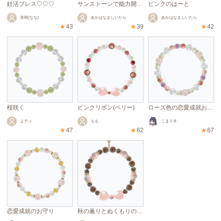
妊活ブレス♡♡♡
サンストーンで能力開発したかった
ピンクのはーと
奈樹(なな)
あかはなましいたら
あかはなましいたら
★
43
★
39
★
42
桜咲く
ピンクリボン(ベリー)
ローズ色の恋愛成就お守り
よティ
もも
こまりす
★
47
★
62
★
67
恋愛成就のお守り
秋の薫りとぬくもりの記憶