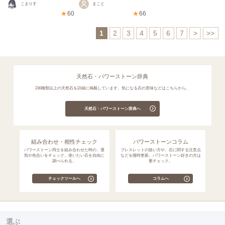
こまりす
まこと
★
60
★
66
1
2
3
4
5
6
7
>
>>
天然石・パワーストーン辞典
230種類以上の天然石を詳細に掲載しています。気になる石の意味などはこちらから。
天然石・パワーストーン辞典へ
組み合わせ・相性チェック
パワーストーンコラム
パワーストーン同士を組み合わせた時の、運
ブレスレットの扱い方や、石に関する注意点
気や色合いをチェック。使いたい石を自由に
などを随時更新。パワーストーン好きの方は
調べられる。
要チェック。
チェックツールへ
コラムへ
選ぶ