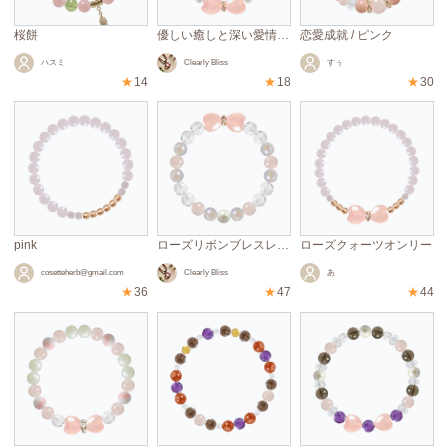
桜餅
優しい癒しと深い愛情を願うブレスレット
恋愛成就 / ピンク
ハスミ
Clearly Bliss
すぅ
★
14
★
18
★
30
pink
ローズリボンブレスレット
ローズクォーツオンリー
cosetteherb@gmail.com
Clearly Bliss
あ
★
36
★
47
★
44