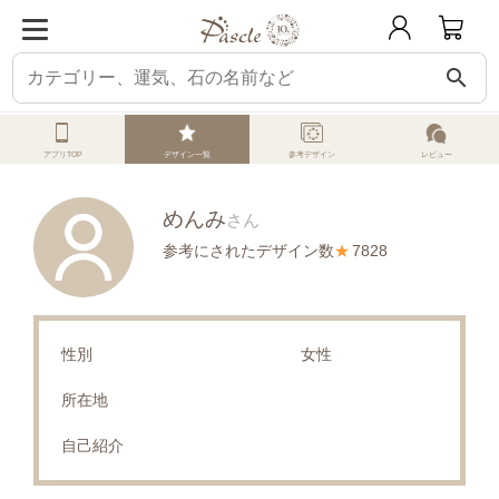
search
パスクル
オーダーメイド
みんなのデザイン
めんみさんの投稿デザイン
アプリTOP
デザイン一覧
参考デザイン
レビュー
めんみ
さん
参考にされたデザイン数
★
7828
性別
女性
所在地
自己紹介