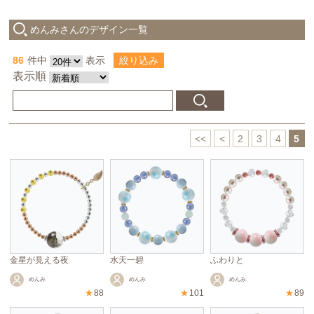
めんみさんのデザイン一覧
86
件中
表示
絞り込み
表示順
<<
<
2
3
4
5
金星が見える夜
水天一碧
ふわりと
めんみ
めんみ
めんみ
★
88
★
101
★
89