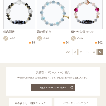
怨念調伏
海の煌めき
穏やかな気持ちを
めんみ
めんみ
めんみ
★
89
★
94
★
102
<<
<
2
3
4
5
天然石・パワーストーン辞典
230種類以上の天然石を詳細に掲載しています。気になる石の意味などはこちらから。
天然石・パワーストーン辞典へ
組み合わせ・相性チェック
パワーストーンコラム