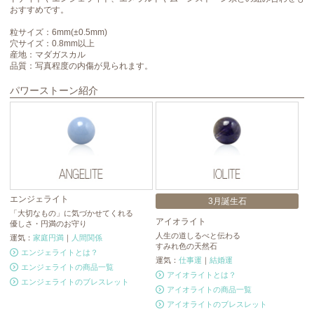
おすすめです。
粒サイズ：6mm(±0.5mm)
穴サイズ：0.8mm以上
産地：マダガスカル
品質：写真程度の内傷が見られます。
パワーストーン紹介
エンジェライト
3月誕生石
「大切なもの」に気づかせてくれる
アイオライト
ブ
優しさ・円満のお守り
人生の道しるべと伝わる
ブ
運気：
家庭円満
｜
人間関係
すみれ色の天然石
人
エンジェライトとは？
運気：
仕事運
｜
結婚運
運
エンジェライトの商品一覧
アイオライトとは？
エンジェライトのブレスレット
アイオライトの商品一覧
アイオライトのブレスレット