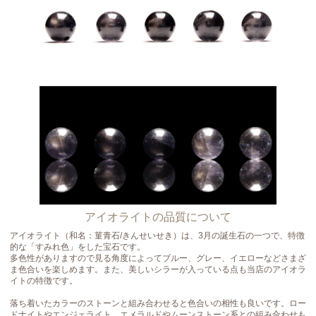
アイオライトの品質について
アイオライト（和名：菫青石/きんせいせき）は、3月の誕生石の一つで、特徴
的な「すみれ色」をした宝石です。
多色性がありますので見る角度によってブルー、グレー、イエローなどさまざ
ま色合いを楽しめます。また、美しいシラーが入っている点も当店のアイオラ
イトの特徴です。
落ち着いたカラーのストーンと組み合わせると色合いの相性も良いです。ロー
ドナイトやエンジェライト、エメラルドやムーンストーン系との組み合わせも