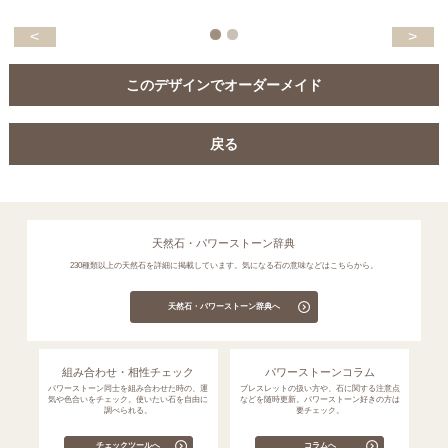
<
>
このデザインでオーダーメイド
戻る
天然石・パワーストーン辞典
230種類以上の天然石を詳細に掲載しています。気になる石の意味などはこちらから。
天然石・パワーストーン辞典へ
組み合わせ・相性チェック
パワーストーンコラム
パワーストーン同士を組み合わせた時の、運
ブレスレットの扱い方や、石に関する注意点
気や色合いをチェック。使いたい石を自由に
などを随時更新。パワーストーン好きの方は
調べられる。
要チェック。
チェックツールへ
コラムへ