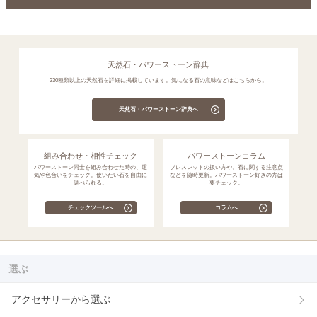
天然石・パワーストーン辞典
230種類以上の天然石を詳細に掲載しています。気になる石の意味などはこちらから。
天然石・パワーストーン辞典へ
組み合わせ・相性チェック
パワーストーンコラム
パワーストーン同士を組み合わせた時の、運
ブレスレットの扱い方や、石に関する注意点
気や色合いをチェック。使いたい石を自由に
などを随時更新。パワーストーン好きの方は
調べられる。
要チェック。
チェックツールへ
コラムへ
選ぶ
アクセサリーから選ぶ