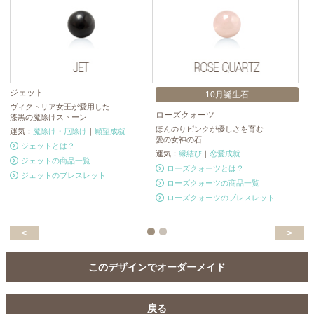
ジェット
10月誕生石
ヴィクトリア女王が愛用した
ローズクォーツ
ブ
漆黒の魔除けストーン
ほんのりピンクが優しさを育む
ブ
運気：
魔除け・厄除け
｜
願望成就
愛の女神の石
人
ジェットとは？
運気：
縁結び
｜
恋愛成就
運
ジェットの商品一覧
ローズクォーツとは？
ジェットのブレスレット
ローズクォーツの商品一覧
ローズクォーツのブレスレット
<
>
このデザインでオーダーメイド
戻る