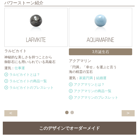
パワーストーン紹介
ラルビカイト
3月誕生石
神秘的な美しさを持つことから
アクアマリン
ブ
御影石にも用いられている高級石
「円満」「幸せ」を運ぶと言う
ブ
運気：
仕事運
海の精霊の宝石
人
ラルビカイトとは？
運気：
家庭円満
｜
結婚運
運
ラルビカイトの商品一覧
アクアマリンとは？
ラルビカイトのブレスレット
アクアマリンの商品一覧
アクアマリンのブレスレット
<
>
このデザインでオーダーメイド