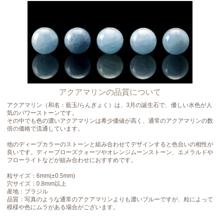
アクアマリンの品質について
アクアマリン（和名：藍玉/らんぎょく）は、3月の誕生石で、優しい水色が人
気のパワーストーンです。
その中でも色の濃いアクアマリンは希少価値が高く、通常のアクアマリンの数
倍の価格で流通しています。
他のディープカラーのストーンと組み合わせてデザインすると色合いの相性が
良いです。ディープローズクォーツやオレンジムーンストーン、エメラルドや
フローライトなどが組み合わせにおすすめです。
粒サイズ：6mm(±0.5mm)
穴サイズ：0.8mm以上
産地：ブラジル
品質：写真のような通常のアクアマリンよりも濃いブルーですが、粒によって
模様や色にムラがある場合がございます。