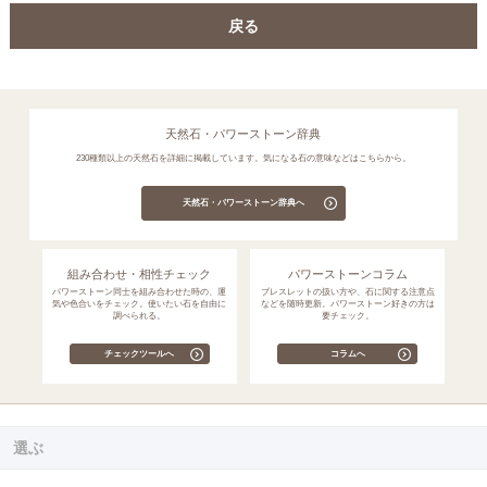
戻る
天然石・パワーストーン辞典
230種類以上の天然石を詳細に掲載しています。気になる石の意味などはこちらから。
天然石・パワーストーン辞典へ
組み合わせ・相性チェック
パワーストーンコラム
パワーストーン同士を組み合わせた時の、運
ブレスレットの扱い方や、石に関する注意点
気や色合いをチェック。使いたい石を自由に
などを随時更新。パワーストーン好きの方は
調べられる。
要チェック。
チェックツールへ
コラムへ
選ぶ