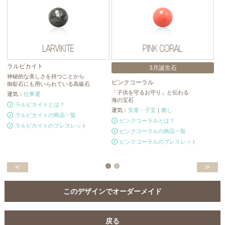
ラルビカイト
3月誕生石
神秘的な美しさを持つことから
ピンクコーラル
ブ
御影石にも用いられている高級石
「子供を守るお守り」と伝わる
ブ
運気：
仕事運
海の宝石
人
ラルビカイトとは？
運気：
安産・子宝
｜
癒し
運
ラルビカイトの商品一覧
ピンクコーラルとは？
ラルビカイトのブレスレット
ピンクコーラルの商品一覧
ピンクコーラルのブレスレット
<
>
このデザインでオーダーメイド
戻る