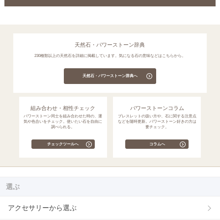
天然石・パワーストーン辞典
230種類以上の天然石を詳細に掲載しています。気になる石の意味などはこちらから。
天然石・パワーストーン辞典へ
組み合わせ・相性チェック
パワーストーンコラム
パワーストーン同士を組み合わせた時の、運
ブレスレットの扱い方や、石に関する注意点
気や色合いをチェック。使いたい石を自由に
などを随時更新。パワーストーン好きの方は
調べられる。
要チェック。
チェックツールへ
コラムへ
選ぶ
アクセサリーから選ぶ