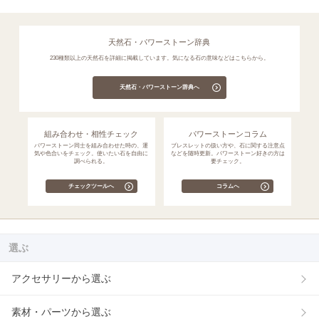
天然石・パワーストーン辞典
230種類以上の天然石を詳細に掲載しています。気になる石の意味などはこちらから。
天然石・パワーストーン辞典へ
組み合わせ・相性チェック
パワーストーンコラム
パワーストーン同士を組み合わせた時の、運
ブレスレットの扱い方や、石に関する注意点
気や色合いをチェック。使いたい石を自由に
などを随時更新。パワーストーン好きの方は
調べられる。
要チェック。
チェックツールへ
コラムへ
選ぶ
アクセサリーから選ぶ
素材・パーツから選ぶ