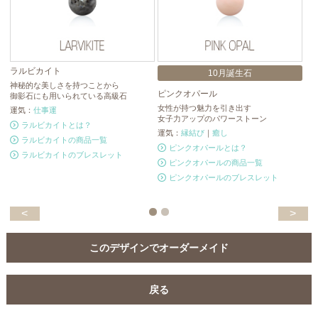
ラルビカイト
10月誕生石
神秘的な美しさを持つことから
ピンクオパール
ブ
御影石にも用いられている高級石
女性が持つ魅力を引き出す
ブ
運気：
仕事運
女子力アップのパワーストーン
人
ラルビカイトとは？
運気：
縁結び
｜
癒し
運
ラルビカイトの商品一覧
ピンクオパールとは？
ラルビカイトのブレスレット
ピンクオパールの商品一覧
ピンクオパールのブレスレット
<
>
このデザインでオーダーメイド
戻る