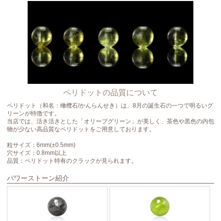
ペリドットの品質について
ペリドット（和名：橄欖石/かんらんせき）は、8月の誕生石の一つで明るいグ
リーンが特徴です。
当店では、活き活きとした「オリーブグリーン」が美しく、茶色や黒色の内包
物が少ない高品質なペリドットをご用意しております。
粒サイズ：6mm(±0.5mm)
穴サイズ：0.8mm以上
品質：ペリドット特有のクラックが見られます。
パワーストーン紹介