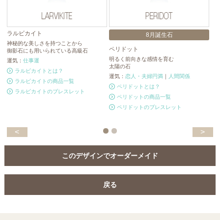
ラルビカイト
8月誕生石
神秘的な美しさを持つことから
ペリドット
ブ
御影石にも用いられている高級石
明るく前向きな感情を育む
ブ
運気：
仕事運
太陽の石
人
ラルビカイトとは？
運気：
恋人・夫婦円満
｜
人間関係
運
ラルビカイトの商品一覧
ペリドットとは？
ラルビカイトのブレスレット
ペリドットの商品一覧
ペリドットのブレスレット
<
>
このデザインでオーダーメイド
戻る