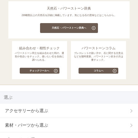
天然石・パワーストーン辞典
230種類以上の天然石を詳細に掲載しています。気になる石の意味などはこちらから。
天然石・パワーストーン辞典へ
組み合わせ・相性チェック
パワーストーンコラム
パワーストーン同士を組み合わせた時の、運
ブレスレットの扱い方や、石に関する注意点
気や色合いをチェック。使いたい石を自由に
などを随時更新。パワーストーン好きの方は
調べられる。
要チェック。
チェックツールへ
コラムへ
選ぶ
アクセサリーから選ぶ
素材・パーツから選ぶ